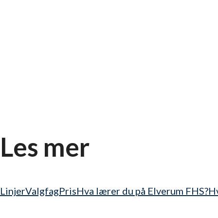
Les mer
Linjer
Valgfag
Pris
Hva lærer du på Elverum FHS?
Hv