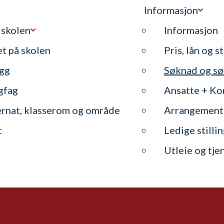
Informasjon
 skolen
Informasjon
et på skolen
Pris, lån og s
gg
Søknad og sø
gfag
Ansatte + Ko
ernat, klasserom og område
Arrangement
t
Ledige stilli
Utleie og tje