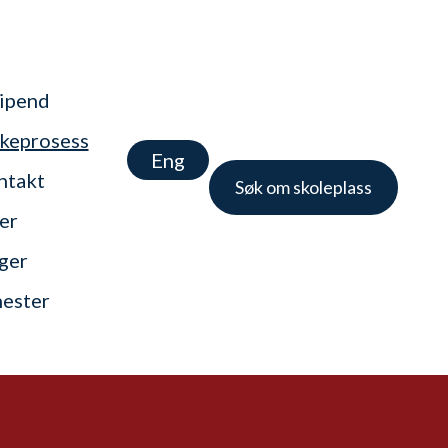
tipend
keprosess
Eng
ntakt
Søk om skoleplass
er
nger
nester