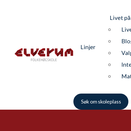
Livet på
Liv
Blo
Linjer
Val
Int
Ma
Søk om skoleplass