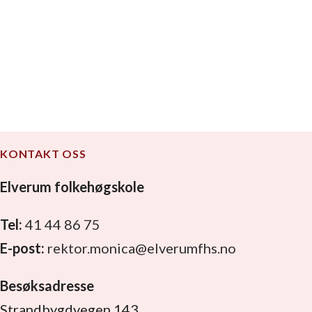
KONTAKT OSS
Elverum folkehøgskole
Tel:
41 44 86 75
E-post:
rektor.monica@elverumfhs.no
Besøksadresse
Strandbygdvegen 143