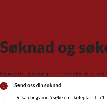
Søknad og søk
Hvordan foregår søkeprosessen på Elverum folke
Send oss din søknad
Du kan begynne å søke om skoleplass fra 1. o