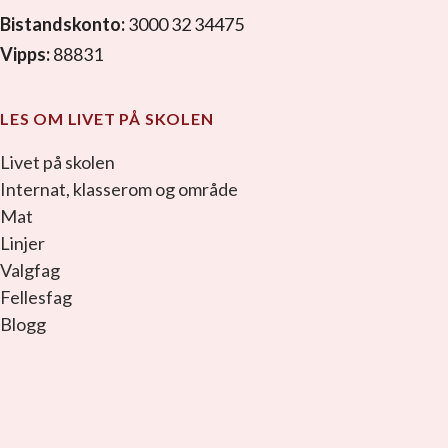
Bistandskonto:
3000 32 34475
Vipps:
88831
LES OM LIVET PÅ SKOLEN
Livet på skolen
Internat, klasserom og område
Mat
Linjer
Valgfag
Fellesfag
Blogg
facebook_link
instagram_link
youtube_link
tiktok_link
snapchat_link