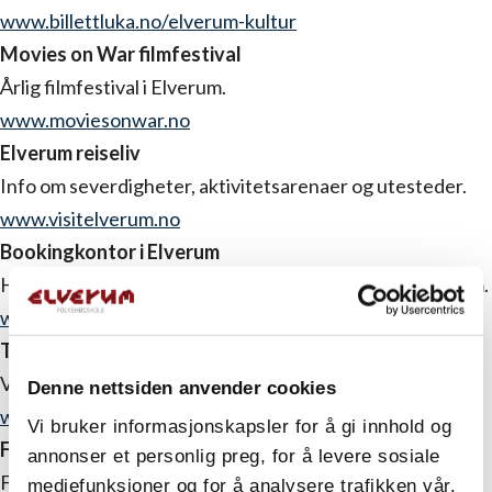
www.billettluka.no/elverum-kultur
Movies on War filmfestival
Årlig filmfestival i Elverum.
www.moviesonwar.no
Elverum reiseliv
Info om severdigheter, aktivitetsarenaer og utesteder.
www.visitelverum.no
Bookingkontor i Elverum
Her kan du få oversikt over overnattingssteder i Elverum.
www.elverum-hostel.no
Trysilfjellet
Vi bruker anlegget i Trysilfjellet gjennom hele sesongen.
Denne nettsiden anvender cookies
www.skistar.com/trysil
Vi bruker informasjonskapsler for å gi innhold og
Folkehøgskolerådet
annonser et personlig preg, for å levere sosiale
Fellesorgan for Norsk Folkehøgskolelag og Norges
mediefunksjoner og for å analysere trafikken vår.