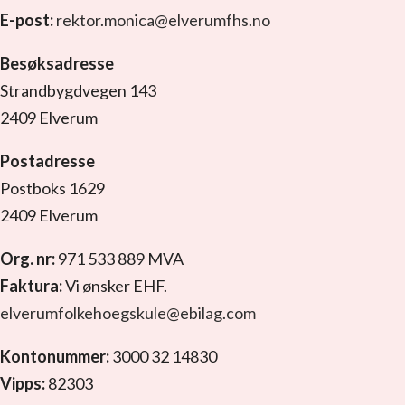
E-post:
rektor.monica@elverumfhs.no
Besøksadresse
Strandbygdvegen 143
2409 Elverum
Postadresse
Postboks 1629
2409 Elverum
Org. nr:
971 533 889 MVA
Faktura:
Vi ønsker EHF.
elverumfolkehoegskule@ebilag.com
Kontonummer:
3000 32 14830
Vipps:
82303