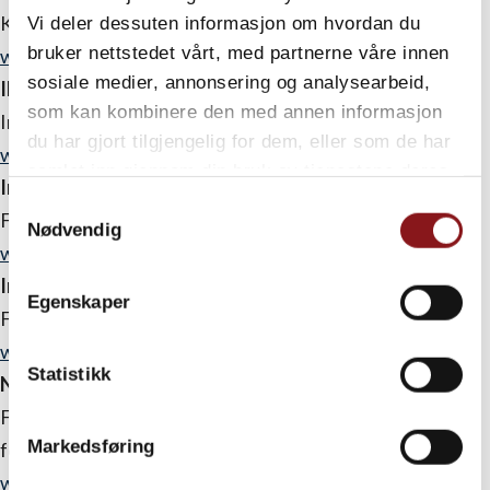
Kristelege Folkehøgskolelag.
Vi deler dessuten informasjon om hvordan du
bruker nettstedet vårt, med partnerne våre innen
www.folkehogskole.no/fhsr
sosiale medier, annonsering og analysearbeid,
IF
som kan kombinere den med annen informasjon
Informasjonskontoret for folkehøgskolen
du har gjort tilgjengelig for dem, eller som de har
www.folkehogskolene.net
samlet inn gjennom din bruk av tjenestene deres.
Interfolk
Samtykkevalg
Folkehøgskolenes egen bistandsorganisasjon
Nødvendig
www.folkehogskole.no/interfolk/
Internasjonalt Utvalg
Egenskaper
Folkehøgskolenes internasjonale utvalg
www.folkehogskole.no/iu
Statistikk
Norsk Folkehøgskolelag
Fag-, idé- og interesseorganisasjon for tilsatte i norsk
Markedsføring
folkehøgskole.
www.folkehogskole.no/nf