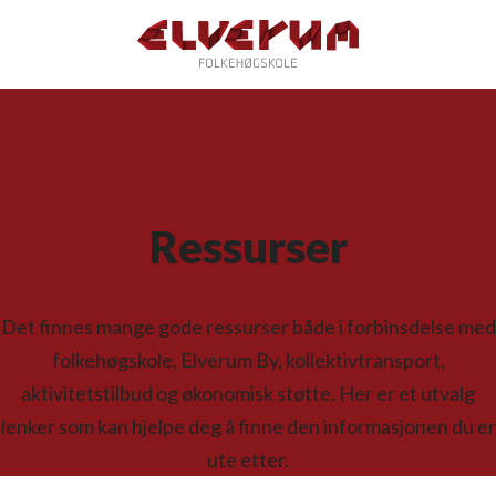
Ressurser
Det finnes mange gode ressurser både i forbinsdelse med
folkehøgskole, Elverum By, kollektivtransport,
aktivitetstilbud og økonomisk støtte. Her er et utvalg
lenker som kan hjelpe deg å finne den informasjonen du er
ute etter.