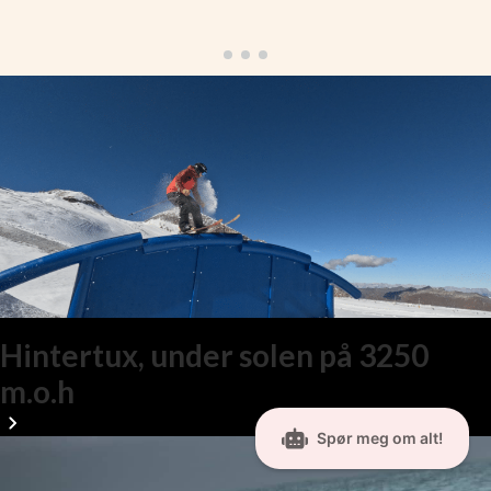
Hintertux, under solen på 3250
m.o.h