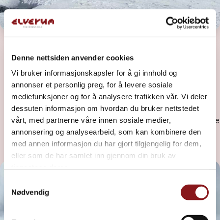
Hintertux, Østerrike
Denne nettsiden anvender cookies
Vi bruker informasjonskapsler for å gi innhold og
Vi kickstarter sesongen på samme sted som mange av
annonser et personlig preg, for å levere sosiale
verdens beste: i Hintertux!
mediefunksjoner og for å analysere trafikken vår. Vi deler
dessuten informasjon om hvordan du bruker nettstedet
Her kjører vi på isbre og leker oss med snø under føttene
vårt, med partnerne våre innen sosiale medier,
annonsering og analysearbeid, som kan kombinere den
allerede i oktober, med fjell på opptil 3250m rundt oss.
med annen informasjon du har gjort tilgjengelig for dem,
eller som de har samlet inn gjennom din bruk av
tjenestene deres.
Samtykkevalg
Nødvendig