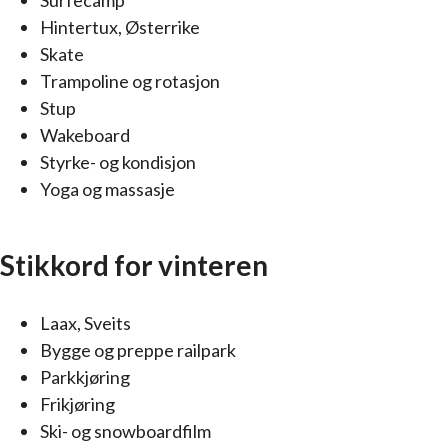
Hintertux, Østerrike
Skate
Trampoline og rotasjon
Stup
Wakeboard
Styrke- og kondisjon
Yoga og massasje
Stikkord for vinteren
Laax, Sveits
Bygge og preppe railpark
Parkkjøring
Fri­kjø­ring
Ski- og snowboardfilm