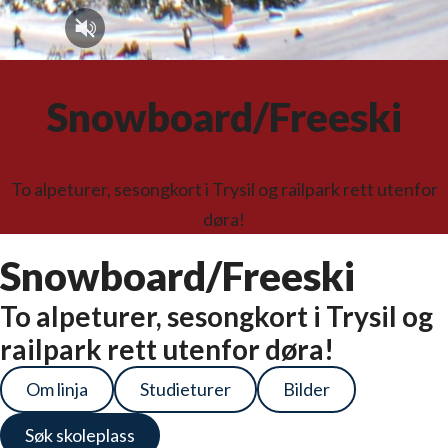
Snowboard/Freeski
To alpeturer, sesongkort i Trysil og railpark rett utenfor
døra!
Snowboard/Freeski
To alpeturer, sesongkort i Trysil og
railpark rett utenfor døra!
Om linja
Studieturer
Bilder
Søk skoleplass