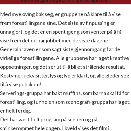
elevene gjør seg klare til generalprøver.
Med mye øving bak seg, er gruppene nå klare til å vise
frem forestillingene sine. Det siste av finpussing er
unnagjort, og det er en spent gjeng som venter på å få
vise frem det de har jobbet med de siste dagene!
Generalprøven er som sagt siste gjennomgang før de
virkelige forestillingene. Alle gruppene har laget kreative
oppsetninger, og det ser ut til å bli et strålende resultat.
Kostymer, rekvisitter, lys og lyd er klart, og alle gleder seg
til å vise publikum!
Serverings-gruppa har bakt muffins, som barna skal få før
forestilling, og tunnelen som scenografi-gruppa har laget,
er helt ferdig.
Det har vært fullt program på scenen og på
sminkerommet hele dagen. I kveld vises det film i