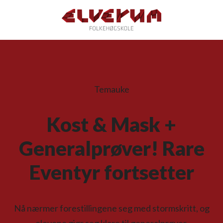
Temauke
Kost & Mask +
Generalprøver! Rare
Eventyr fortsetter
Nå nærmer forestillingene seg med stormskritt, og