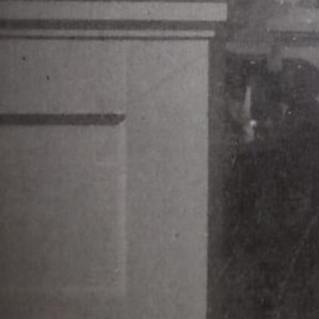
2409 Elverum
Org. nr:
971 533 889 MVA
Faktura:
Vi ønsker EHF.
elverumfolkehoegskule@ebilag.com
Kontonummer:
3000 32 14830
Vipps:
82303
Bistandskonto:
3000 32 34475
Vipps:
88831