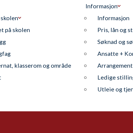
Informasjon
 skolen
Informasjon
et på skolen
Pris, lån og s
gg
Søknad og sø
gfag
Ansatte + Ko
ernat, klasserom og område
Arrangement
t
Ledige stilli
Utleie og tje