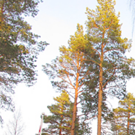
Se Elverum folkehøgskole i «Konge