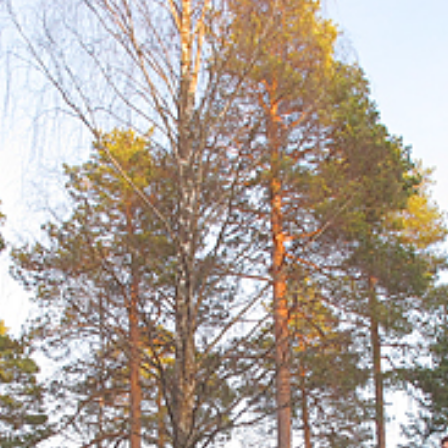
ns Nei»