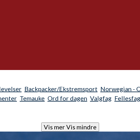
evelser
Backpacker/Ekstremsport
Norwegian - 
menter
Temauke
Ord for dagen
Valgfag
Fellesfa
Vis mer
Vis mindre