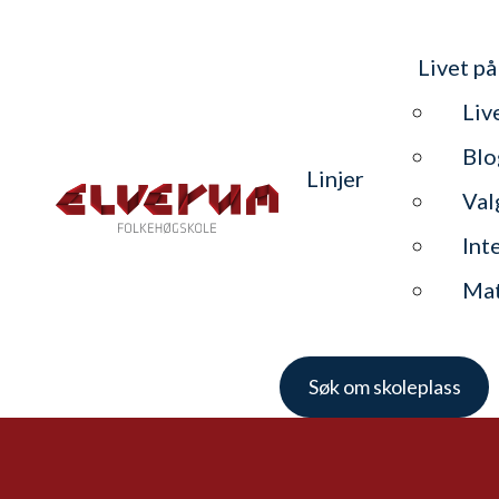
Livet på
Liv
Blo
Linjer
Val
Int
Ma
Søk om skoleplass