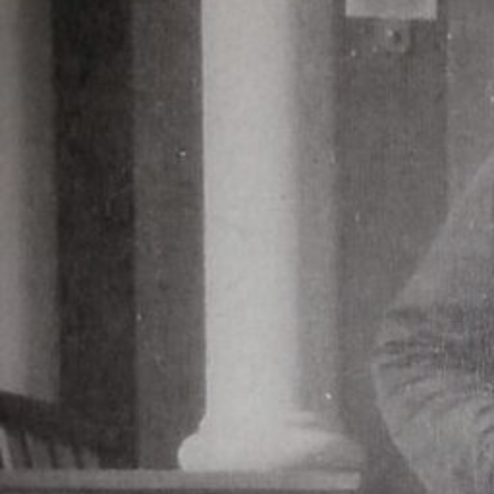
En flott markering av 9.april
KONTAKT OSS
Elverum folkehøgskole
Tel:
41 44 86 75
E-post:
rektor.monica@elverumfhs.no
Besøksadresse
Strandbygdvegen 143
2409 Elverum
Postadresse
Postboks 1629