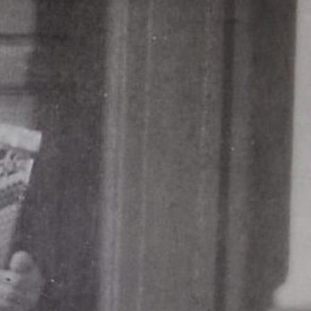
INFORMASJONSSIDER
Informasjon
Om Elverum folkehøgskole
Søknad og søkeprosess
Pris, lån og stipend
Kontakt oss
Ofte stilte spørsmål
Skolens bistandsprosjekt
Ressurser
Arrangementer
Utleie og tjenester