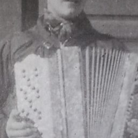
LES OM LIVET PÅ SKOLEN
Livet på skolen
Internat, klasserom og område
Mat
Linjer
Valgfag
Fellesfag
Blogg
facebook_link
instagram_link
youtube_link
tiktok_link
snapchat_link