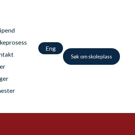
tipend
keprosess
Eng
ntakt
Søk om skoleplass
er
nger
nester