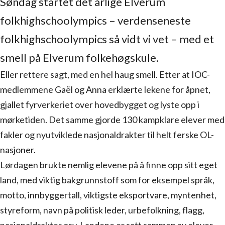
Søndag startet det årlige Elverum
folkhighschoolympics – verdenseneste
folkhighschoolympics så vidt vi vet – med et
smell på Elverum folkehøgskule.
Eller rettere sagt, med en hel haug smell. Etter at IOC-
medlemmene Gaël og Anna erklærte lekene for åpnet,
gjallet fyrverkeriet over hovedbygget og lyste opp i
mørketiden. Det samme gjorde 130 kampklare elever med
fakler og nyutviklede nasjonaldrakter til helt ferske OL-
nasjoner.
Lørdagen brukte nemlig elevene på å finne opp sitt eget
land, med viktig bakgrunnstoff som for eksempel språk,
motto, innbyggertall, viktigste eksportvare, myntenhet,
styreform, navn på politisk leder, urbefolkning, flagg,