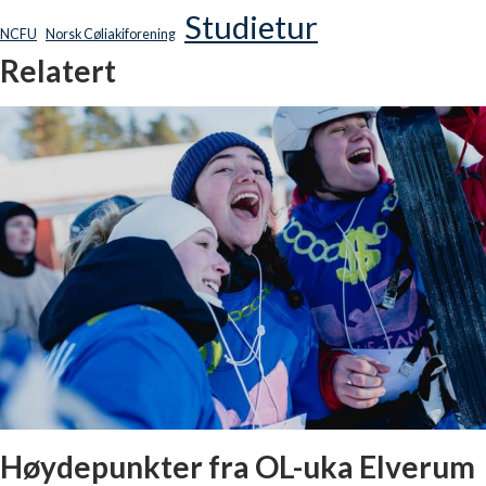
Studietur
NCFU
Norsk Cøliakiforening
Relatert
Høydepunkter fra OL-uka Elverum