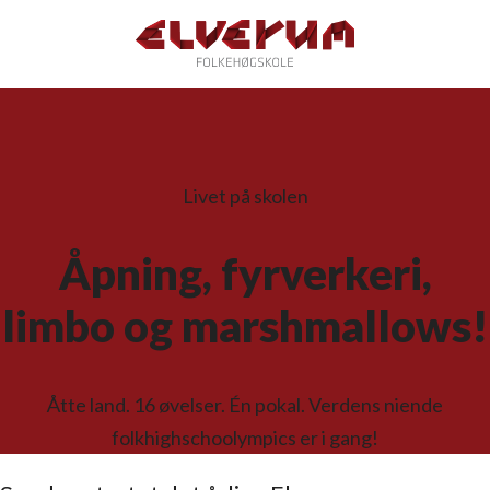
Livet på skolen
Åpning, fyrverkeri,
limbo og marshmallows!
Åtte land. 16 øvelser. Én pokal. Verdens niende
folkhighschoolympics er i gang!