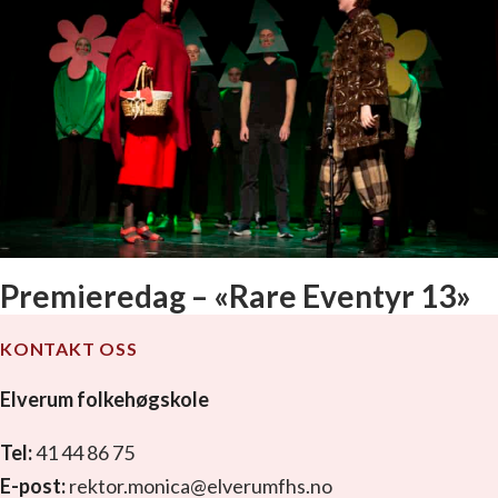
Premieredag – «Rare Eventyr 13»
KONTAKT OSS
Elverum folkehøgskole
Tel:
41 44 86 75
E-post:
rektor.monica@elverumfhs.no