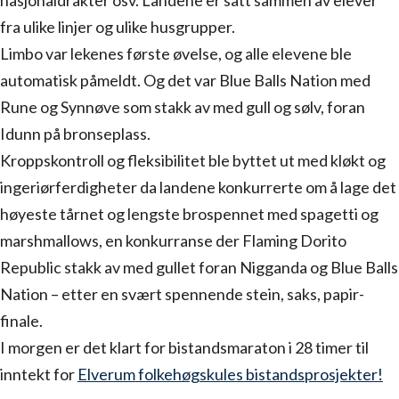
nasjonaldrakter osv. Landene er satt sammen av elever
fra ulike linjer og ulike husgrupper.
Limbo var lekenes første øvelse, og alle elevene ble
automatisk påmeldt. Og det var Blue Balls Nation med
Rune og Synnøve som stakk av med gull og sølv, foran
Idunn på bronseplass.
Kroppskontroll og fleksibilitet ble byttet ut med kløkt og
ingeriørferdigheter da landene konkurrerte om å lage det
høyeste tårnet og lengste brospennet med spagetti og
marshmallows, en konkurranse der Flaming Dorito
Republic stakk av med gullet foran Nigganda og Blue Balls
Nation – etter en svært spennende stein, saks, papir-
finale.
I morgen er det klart for bistandsmaraton i 28 timer til
inntekt for
Elverum folkehøgskules bistandsprosjekter!