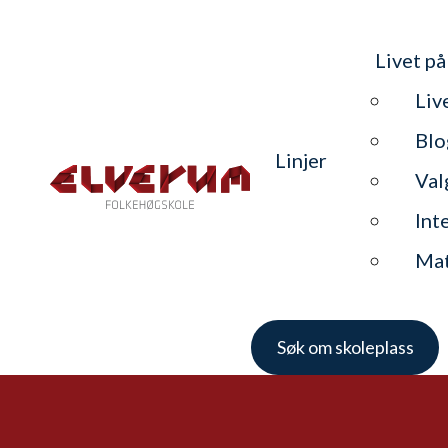
Livet på
Liv
Blo
Linjer
Val
Int
Ma
Søk om skoleplass