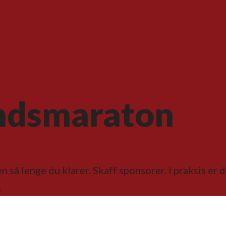
andsmaraton
en så lenge du klarer. Skaff sponsorer. I praksis er
.
å…