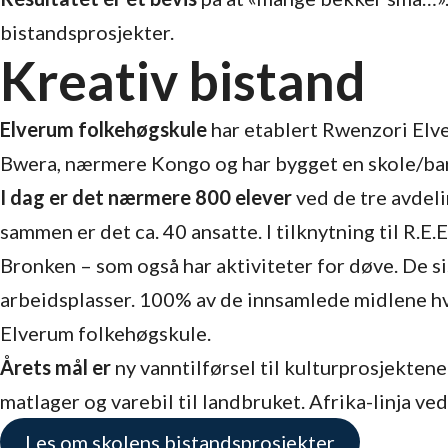
bistandsprosjekter.
Kreativ bistand
Elverum folkehøgskule
har etablert Rwenzori Elver
Bwera, nærmere Kongo og har bygget en skole/bar
I dag er det nærmere 800 elever
ved de tre avdeli
sammen er det ca. 40 ansatte. I tilknytning til R.E.
Bronken – som også har aktiviteter for døve. De si
arbeidsplasser. 100% av de innsamlede midlene hve
Elverum folkehøgskule.
Årets mål er
ny vanntilførsel til kulturprosjekten
matlager og varebil til landbruket. Afrika-linja v
Les om skolens bistandsprosjekter