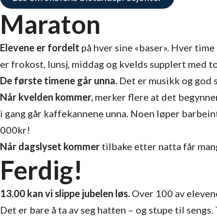
Maraton
Elevene er fordelt
på hver sine «baser». Hver time
er frokost, lunsj, middag og kvelds supplert med to
De første timene går unna.
Det er musikk og god st
Når kvelden kommer,
merker flere at det begynner
i gang går kaffekannene unna. Noen løper barbeint 
000kr!
Når dagslyset kommer
tilbake etter natta får man
Ferdig!
13.00 kan vi slippe jubelen løs.
Over 100 av elevene 
Det er bare å ta av seg hatten – og stupe til sengs.