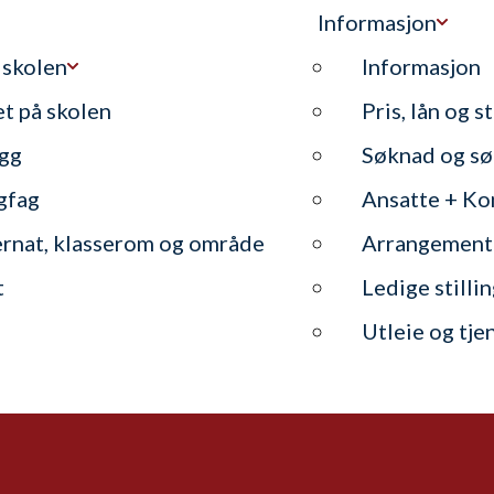
Informasjon
 skolen
Informasjon
et på skolen
Pris, lån og s
gg
Søknad og sø
gfag
Ansatte + Ko
ernat, klasserom og område
Arrangement
t
Ledige stilli
Utleie og tje