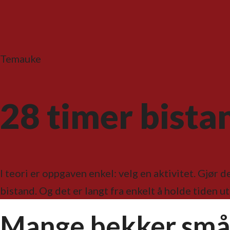
Temauke
28 timer bist
I teori er oppgaven enkel: velg en aktivitet. Gjør d
bistand. Og det er langt fra enkelt å holde tiden ut
Mange bekker sm