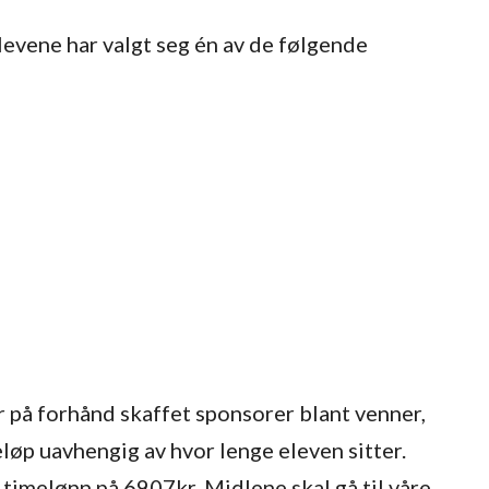
levene har valgt seg én av de følgende
r på forhånd skaffet sponsorer blant venner,
løp uavhengig av hvor lenge eleven sitter.
timelønn på 6907kr. Midlene skal gå til våre