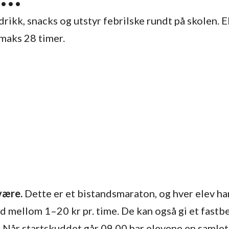
ikk, snacks og utstyr febrilske rundt på skolen. E
 maks 28 timer.
være.
Dette er et bistandsmaraton, og hver elev ha
d mellom 1–20 kr pr. time. De kan også gi et fastbe
Når startskuddet går 09.00 har elevene en samlet 