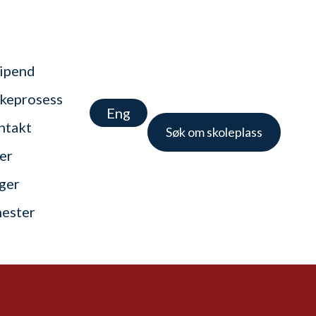
tipend
keprosess
Eng
ntakt
Søk om skoleplass
er
nger
nester