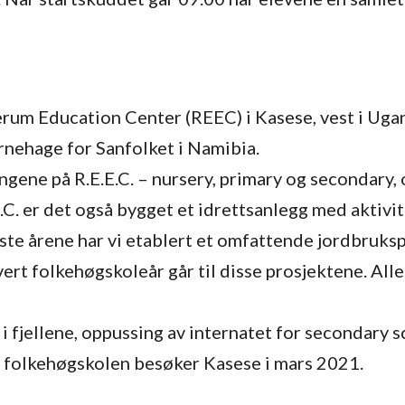
um Education Center (REEC) i Kasese, vest i Uganda. 
nehage for Sanfolket i Namibia.
ngene på R.E.E.C. – nursery, primary og secondary, 
E.C. er det også bygget et idrettsanlegg med aktivit
ste årene har vi etablert et omfattende jordbruksp
rt folkehøgskoleår går til disse prosjektene. All
e i fjellene, oppussing av internatet for secondary
ed folkehøgskolen besøker Kasese i mars 2021.