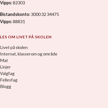
Vipps:
82303
Bistandskonto:
3000 32 34475
Vipps:
88831
LES OM LIVET PÅ SKOLEN
Livet på skolen
Internat, klasserom og område
Mat
Linjer
Valgfag
Fellesfag
Blogg
facebook_link
instagram_link
youtube_link
tiktok_link
snapchat_link