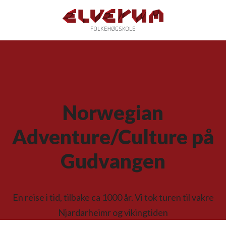
Norwegian
Adventure/Culture på
Gudvangen
En reise i tid, tilbake ca 1000 år. Vi tok turen til vakre
Njardarheimr og vikingtiden