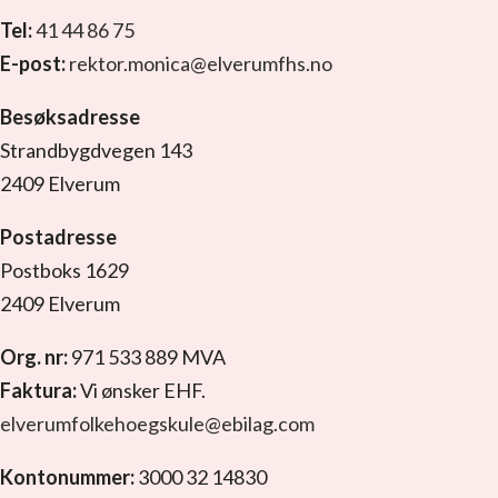
Tel:
41 44 86 75
E-post:
rektor.monica@elverumfhs.no
Besøksadresse
Strandbygdvegen 143
2409 Elverum
Postadresse
Postboks 1629
2409 Elverum
Org. nr:
971 533 889 MVA
Faktura:
Vi ønsker EHF.
elverumfolkehoegskule@ebilag.com
Kontonummer:
3000 32 14830