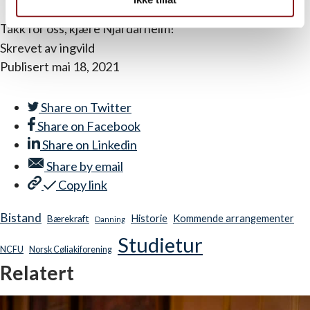
Takk for oss, kjære Njardarheim!
Skrevet av
ingvild
Publisert
mai 18, 2021
Share on
Twitter
Share on
Facebook
Share on
Linkedin
Share by
email
Copy link
Bistand
Historie
Kommende arrangementer
Bærekraft
Danning
Studietur
NCFU
Norsk Cøliakiforening
Relatert