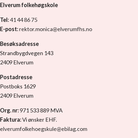
Elverum folkehøgskole
Tel:
41 44 86 75
E-post:
rektor.monica@elverumfhs.no
Besøksadresse
Strandbygdvegen 143
2409 Elverum
Postadresse
Postboks 1629
2409 Elverum
Org. nr:
971 533 889 MVA
Faktura:
Vi ønsker EHF.
elverumfolkehoegskule@ebilag.com