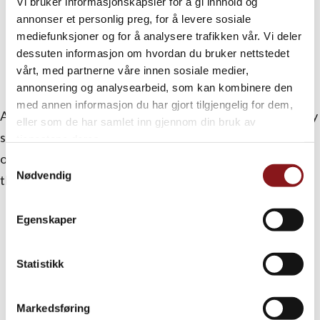
Vi bruker informasjonskapsler for å gi innhold og
annonser et personlig preg, for å levere sosiale
mediefunksjoner og for å analysere trafikken vår. Vi deler
dessuten informasjon om hvordan du bruker nettstedet
vårt, med partnerne våre innen sosiale medier,
Bildegalleri (6)
annonsering og analysearbeid, som kan kombinere den
med annen informasjon du har gjort tilgjengelig for dem,
Automn in Elverum can be wonderful – nice colors, earthy
eller som de har samlet inn gjennom din bruk av
smell, misty atmosphere. Being in the forest at that time
tjenestene deres.
of the year to pick berries and mushrooms is an activity
Samtykkevalg
Nødvendig
that many Norwegians enjoy. So, we had to try…
Egenskaper
Statistikk
Markedsføring