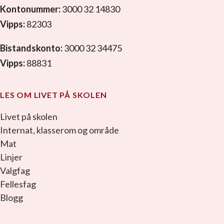
Kontonummer:
3000 32 14830
Vipps:
82303
Bistandskonto:
3000 32 34475
Vipps:
88831
LES OM LIVET PÅ SKOLEN
Livet på skolen
Internat, klasserom og område
Mat
Linjer
Valgfag
Fellesfag
Blogg
facebook_link
instagram_link
youtube_link
tiktok_link
snapchat_link