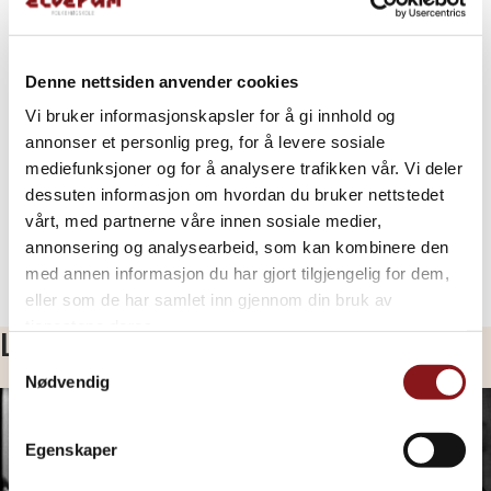
Denne nettsiden anvender cookies
Vi bruker informasjonskapsler for å gi innhold og
annonser et personlig preg, for å levere sosiale
mediefunksjoner og for å analysere trafikken vår. Vi deler
dessuten informasjon om hvordan du bruker nettstedet
vårt, med partnerne våre innen sosiale medier,
annonsering og analysearbeid, som kan kombinere den
med annen informasjon du har gjort tilgjengelig for dem,
eller som de har samlet inn gjennom din bruk av
tjenestene deres.
Les mer…
Samtykkevalg
Nødvendig
Egenskaper