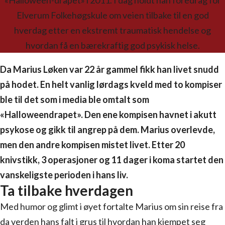
«Halloween-drapet» i 2011. I dag holdt han foredrag for
Elverum Folkehøgskule om veien tilbake til en god
hverdag etter en ekstremt traumatisk hendelse og
hvordan få en bærekraftig god psykisk helse.
Da Marius Løken var 22 år gammel fikk han livet snudd
på hodet. En helt vanlig lørdags kveld med to kompiser
ble til det som i media ble omtalt som
«Halloweendrapet». Den ene kompisen havnet i akutt
psykose og gikk til angrep på dem. Marius overlevde,
men den andre kompisen mistet livet. Etter 20
knivstikk, 3 operasjoner og 11 dager i koma startet den
vanskeligste perioden i hans liv.
Ta tilbake hverdagen
Med humor og glimt i øyet fortalte Marius om sin reise fra
da verden hans falt i grus til hvordan han kjempet seg