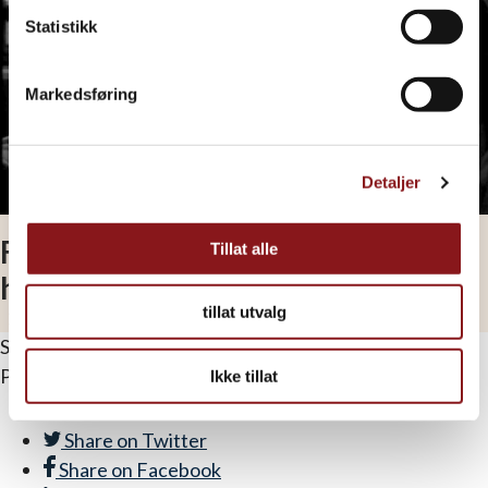
Statistikk
Markedsføring
Detaljer
Folkehøgskole styrker psykisk
Tillat alle
helse
tillat utvalg
Skrevet av
ingvild
Publisert
november 5, 2022
Ikke tillat
Share on
Twitter
Share on
Facebook