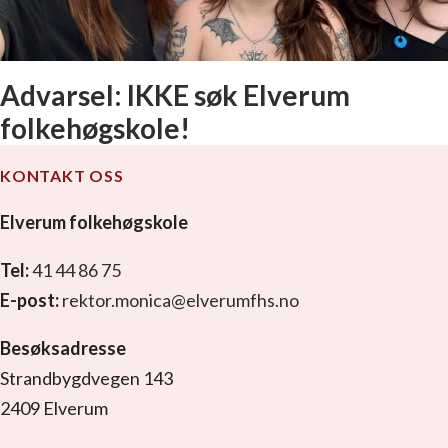
Advarsel: IKKE søk Elverum
folkehøgskole!
KONTAKT OSS
Elverum folkehøgskole
Tel:
41 44 86 75
E-post:
rektor.monica@elverumfhs.no
Besøksadresse
Strandbygdvegen 143
2409 Elverum