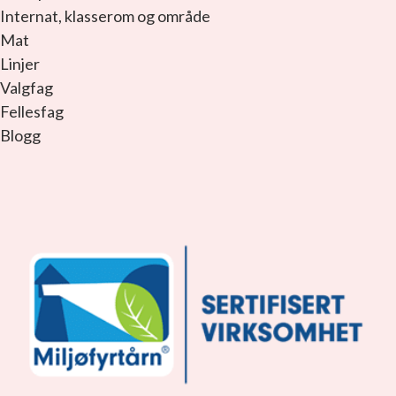
Internat, klasserom og område
Mat
Linjer
Valgfag
Fellesfag
Blogg
facebook_link
instagram_link
youtube_link
tiktok_link
snapchat_link