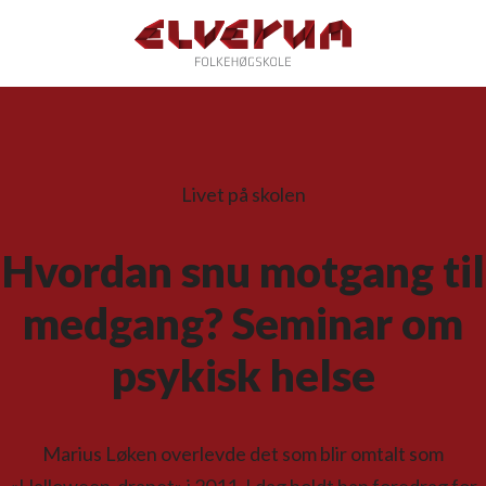
Livet på skolen
Hvordan snu motgang til
medgang? Seminar om
psykisk helse
Marius Løken overlevde det som blir omtalt som