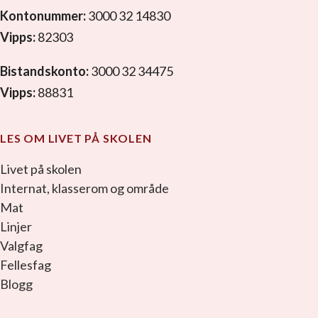
Kontonummer:
3000 32 14830
Vipps:
82303
Bistandskonto:
3000 32 34475
Vipps:
88831
LES OM LIVET PÅ SKOLEN
Livet på skolen
Internat, klasserom og område
Mat
Linjer
Valgfag
Fellesfag
Blogg
facebook_link
instagram_link
youtube_link
tiktok_link
snapchat_link