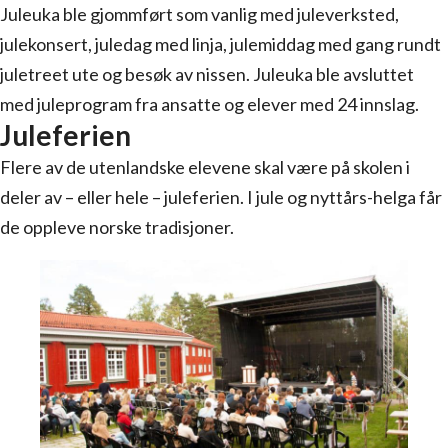
Juleuka ble gjommført som vanlig med juleverksted,
julekonsert, juledag med linja, julemiddag med gang rundt
juletreet ute og besøk av nissen. Juleuka ble avsluttet
med juleprogram fra ansatte og elever med 24 innslag.
Juleferien
Flere av de utenlandske elevene skal være på skolen i
deler av – eller hele – juleferien. I jule og nyttårs-helga får
de oppleve norske tradisjoner.