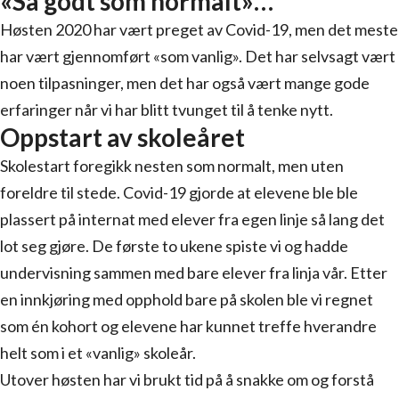
«Så godt som normalt»…
Høsten 2020 har vært preget av Covid-19, men det meste
har vært gjennomført «som vanlig». Det har selvsagt vært
noen tilpasninger, men det har også vært mange gode
erfaringer når vi har blitt tvunget til å tenke nytt.
Oppstart av skoleåret
Skolestart foregikk nesten som normalt, men uten
foreldre til stede. Covid-19 gjorde at elevene ble ble
plassert på internat med elever fra egen linje så lang det
lot seg gjøre. De første to ukene spiste vi og hadde
undervisning sammen med bare elever fra linja vår. Etter
en innkjøring med opphold bare på skolen ble vi regnet
som én kohort og elevene har kunnet treffe hverandre
helt som i et «vanlig» skoleår.
Utover høsten har vi brukt tid på å snakke om og forstå