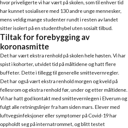
hvor priveligerte vi har vært på skolen, som til enhver tid
har kunnet sosialisere med 130 andre unge mennesker,
mens veldig mange studenter rundt i resten av landet
sitter isolert på en studenthybel uten sosialt tilbud.
Tiltak for forebygging av
koronasmitte
Det har vært ekstra renhold på skolen hele høsten. Vi har
spist i kohorter, utvidet tid på måltidene og hatt flere
buffeter. Dette i tillegg til generelle smittevernregler.
Det har også vært ekstra renhold morgen og kveld på
fellesrom og ekstra renhold før, under og etter måltidene.
Vi har hatt god kontakt med smittevernlegen i Elverum og
fulgt alle retningslinjer fra ham siden mars. Elever med
luftvegsinfeksjoner eller symptomer på Covid-19 har
oppholdt seg på internatrommet, og blitt testet