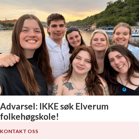
Det er slutt 💔
Advarsel: IKKE søk Elverum
folkehøgskole!
KONTAKT OSS