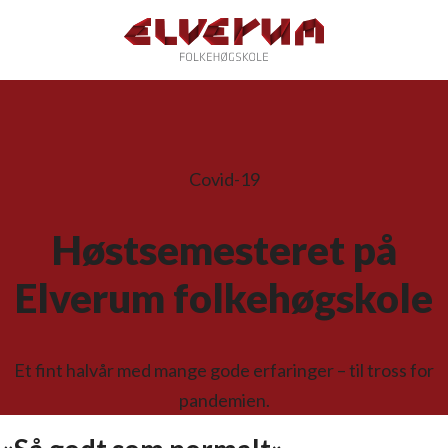
Covid-19
Høstsemesteret på
Elverum folkehøgskole
Et fint halvår med mange gode erfaringer – til tross for
pandemien.