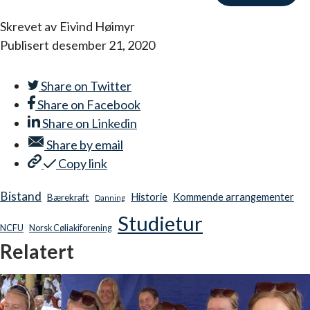
Skrevet av
Eivind Høimyr
Publisert
desember 21, 2020
Share on
Twitter
Share on
Facebook
Share on
Linkedin
Share by
email
Copy link
Bistand
Historie
Kommende arrangementer
Bærekraft
Danning
Studietur
NCFU
Norsk Cøliakiforening
Relatert