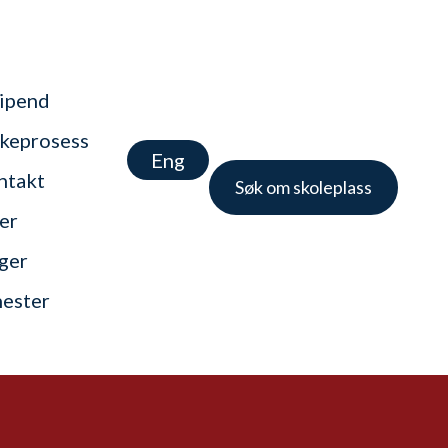
tipend
keprosess
Eng
ntakt
Søk om skoleplass
er
nger
nester