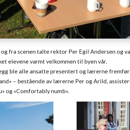
og fra scenen talte rektor Per Egil Andersen og v
ket elevene varmt velkommen til byen vår.
illegg ble alle ansatte presentert og lærerne fremfø
and» – bestående av lærerne Per og Arild, assist
ou» og «Comfortably numb».