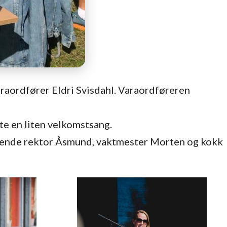
araordfører Eldri Svisdahl. Varaordføreren
rte en liten velkomstsang.
erende rektor Åsmund, vaktmester Morten og kokk