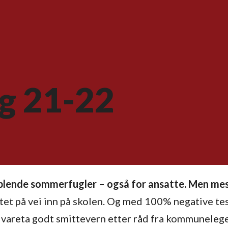
ag 21-22
riblende sommerfugler – også for ansatte. Men mes
tet på vei inn på skolen. Og med 100% negative test
 å ivareta godt smittevern etter råd fra kommuneleg