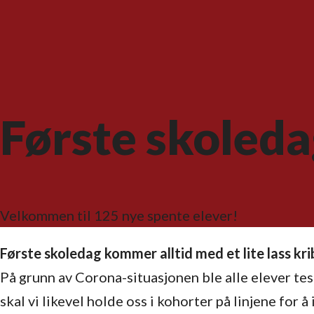
Første skoled
Velkommen til 125 nye spente elever!
Første skoledag kommer alltid med et lite lass k
På grunn av Corona-situasjonen ble alle elever tes
skal vi likevel holde oss i kohorter på linjene for