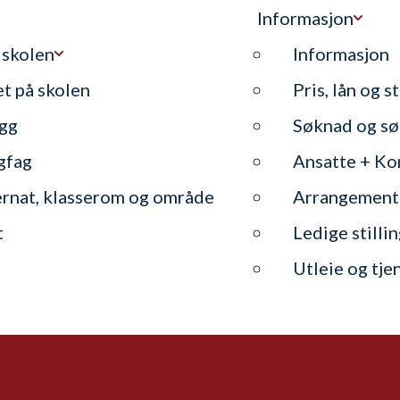
Informasjon
 skolen
Informasjon
et på skolen
Pris, lån og s
gg
Søknad og sø
gfag
Ansatte + Ko
ernat, klasserom og område
Arrangement
t
Ledige stilli
Utleie og tje