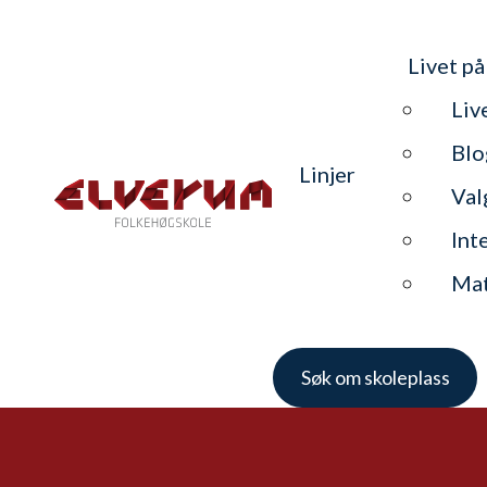
Livet på
Liv
Blo
Linjer
Val
Int
Ma
Søk om skoleplass