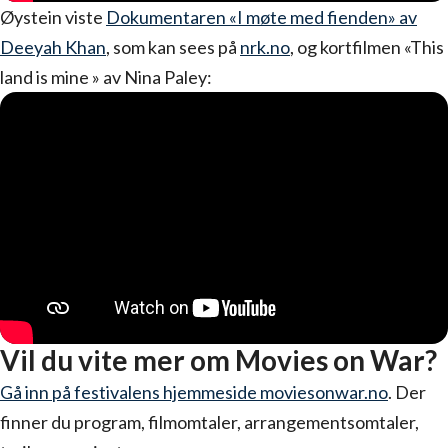
Øystein viste
Dokumentaren «I møte med fienden» av
Deeyah Khan
, som kan sees på
nrk.no
, og kortfilmen «This
land is mine » av Nina Paley:
Vil du vite mer om Movies on War?
Gå inn på festivalens hjemmeside moviesonwar.no
. Der
finner du program, filmomtaler, arrangementsomtaler,