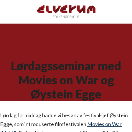
Lørdagsseminar med
Movies on War og
Øystein Egge
Lørdag formiddag hadde vi besøk av festivalsjef Øystein
Egge, som introduserte filmfestivalen
Movies on War