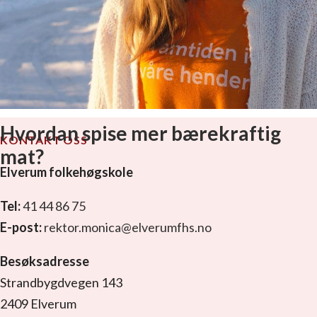
Hvordan spise mer bærekraftig
KONTAKT OSS
mat?
Elverum folkehøgskole
Tel:
41 44 86 75
E-post:
rektor.monica@elverumfhs.no
Besøksadresse
Strandbygdvegen 143
2409 Elverum