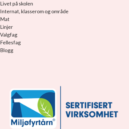
Livet på skolen
Internat, klasserom og område
Mat
Linjer
Valgfag
Fellesfag
Blogg
facebook_link
instagram_link
youtube_link
tiktok_link
snapchat_link