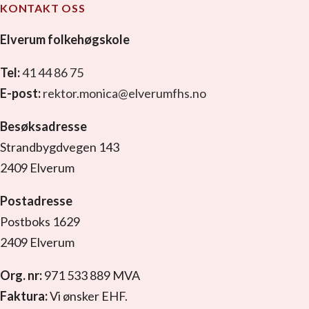
KONTAKT OSS
Elverum folkehøgskole
Tel:
41 44 86 75
E-post:
rektor.monica@elverumfhs.no
Besøksadresse
Strandbygdvegen 143
2409 Elverum
Postadresse
Postboks 1629
2409 Elverum
Org. nr:
971 533 889 MVA
Faktura:
Vi ønsker EHF.