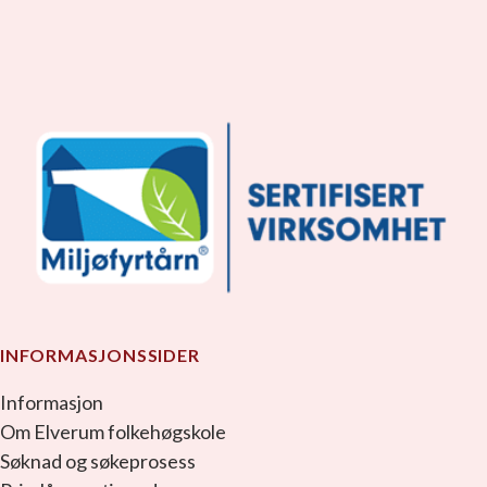
facebook_link
instagram_link
youtube_link
tiktok_link
snapchat_link
INFORMASJONSSIDER
Informasjon
Om Elverum folkehøgskole
Søknad og søkeprosess