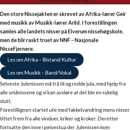
inntekt for en god sak!
Den store Nissejakten er skrevet av Afrika-lærer Geir
med musikk av Musikk-lærer Arild. I forestillingen
samles alle landets nisser på Elverum nissehøgskole,
men de blir raskt truet av NNF – Nasjonale
NisseFjernere.
Les om Afrika – Bistand/Kultur
Les om Musikk – Band/Vokal
Selveste Julenissen må trå til og redde jula, med hjelp fra
alle smånissene og vi kan avsløre at det ble en sykelig
slutt.
Forestillignen startet ute med fakkelvandring mens nisser
tittet frem fra alle vinduer, kriker og kroker. Deretter
fortsatte den inne i peisestua der Julenissen kom