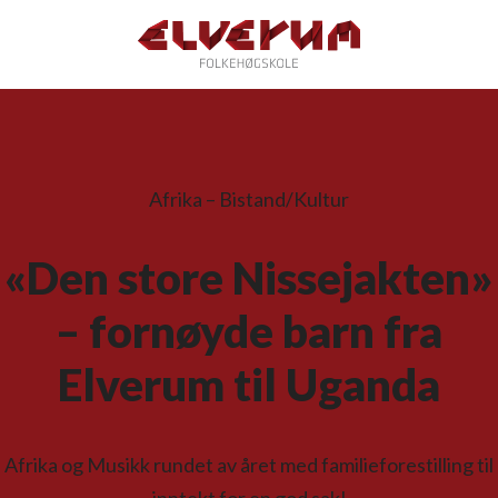
Afrika – Bistand/Kultur
«Den store Nissejakten»
– fornøyde barn fra
Elverum til Uganda
Afrika og Musikk rundet av året med familieforestilling til