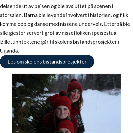
deisende ut av peisen og ble avsluttet på scenen i
storsalen. Barna ble levende involvert i historien, og fikk
komme opp og danse med nissene underveis. Etterpå ble
alle gjester servert grøt av nisseflokken i peisestua.
Billettinntektene går til skolens bistandsprosjekter i
Uganda.
Les om skolens bistandsprosjekter