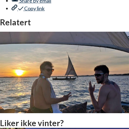
Share by
email
Copy link
Relatert
Liker ikke vinter?