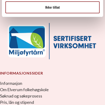
facebook_link
instagram_link
youtube_link
tiktok_link
snapchat_link
Ikke tillat
INFORMASJONSSIDER
Informasjon
Om Elverum folkehøgskole
Søknad og søkeprosess
Pris, lån og stipend