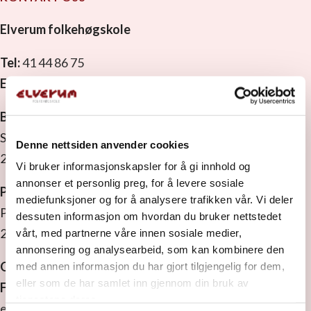
Elverum folkehøgskole
Tel:
41 44 86 75
E-post:
rektor.monica@elverumfhs.no
Besøksadresse
Strandbygdvegen 143
Denne nettsiden anvender cookies
2409 Elverum
Vi bruker informasjonskapsler for å gi innhold og
annonser et personlig preg, for å levere sosiale
Postadresse
mediefunksjoner og for å analysere trafikken vår. Vi deler
Postboks 1629
dessuten informasjon om hvordan du bruker nettstedet
2409 Elverum
vårt, med partnerne våre innen sosiale medier,
annonsering og analysearbeid, som kan kombinere den
Org. nr:
971 533 889 MVA
med annen informasjon du har gjort tilgjengelig for dem,
eller som de har samlet inn gjennom din bruk av
Faktura:
Vi ønsker EHF.
tjenestene deres.
elverumfolkehoegskule@ebilag.com