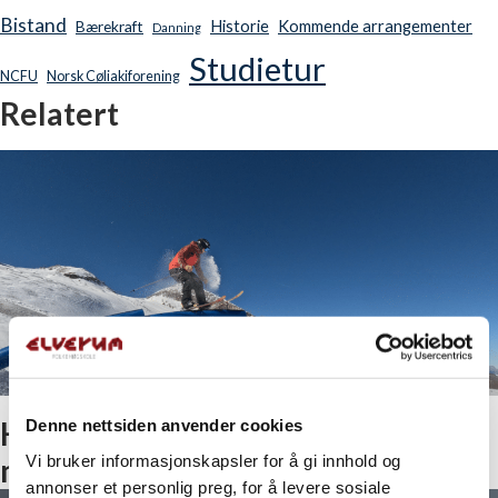
Bistand
Historie
Kommende arrangementer
Bærekraft
Danning
Studietur
NCFU
Norsk Cøliakiforening
Relatert
Hintertux, under solen på 3250
Denne nettsiden anvender cookies
Vi bruker informasjonskapsler for å gi innhold og
m.o.h
annonser et personlig preg, for å levere sosiale