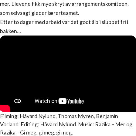
mer. Elevene fikk mye skryt av arrangementskomiteen,
som selvsagt gleder lærerteamet.
Etter to dager med arbeid var det godt å bli sluppet fri i
bakken…
Filming: Håvard Nylund, Thomas Myren, Benjamin
Vorland. Editing: Håvard Nylund. Music: Razika – Mer og
Razika – Gi meg, gi meg, gi meg.