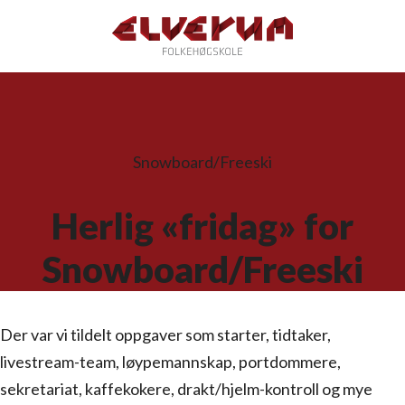
Snowboard/Freeski
Herlig «fridag» for
Snowboard/Freeski
Der var vi tildelt oppgaver som starter, tidtaker,
livestream-team, løypemannskap, portdommere,
sekretariat, kaffekokere, drakt/hjelm-kontroll og mye