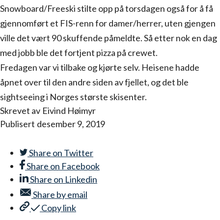
Snowboard/Freeski stilte opp på torsdagen også for å få
gjennomført et FIS-renn for damer/herrer, uten gjengen
ville det vært 90 skuffende påmeldte. Så etter nok en dag
med jobb ble det fortjent pizza på crewet.
Fredagen var vi tilbake og kjørte selv. Heisene hadde
åpnet over til den andre siden av fjellet, og det ble
sightseeing i Norges største skisenter.
Skrevet av
Eivind Høimyr
Publisert
desember 9, 2019
Share on
Twitter
Share on
Facebook
Share on
Linkedin
Share by
email
Copy link