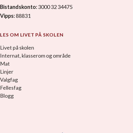
Bistandskonto:
3000 32 34475
Vipps:
88831
LES OM LIVET PÅ SKOLEN
Livet på skolen
Internat, klasserom og område
Mat
Linjer
Valgfag
Fellesfag
Blogg
facebook_link
instagram_link
youtube_link
tiktok_link
snapchat_link