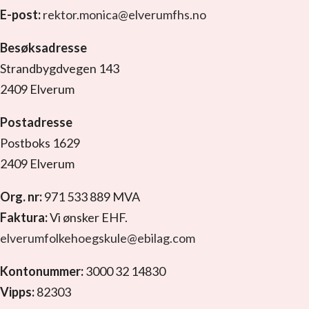
E-post:
rektor.monica@elverumfhs.no
Besøksadresse
Strandbygdvegen 143
2409 Elverum
Postadresse
Postboks 1629
2409 Elverum
Org. nr:
971 533 889 MVA
Faktura:
Vi ønsker EHF.
elverumfolkehoegskule@ebilag.com
Kontonummer:
3000 32 14830
Vipps:
82303