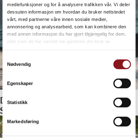
mediefunksjoner og for å analysere trafikken vår. Vi deler
dessuten informasjon om hvordan du bruker nettstedet
vårt, med partnerne våre innen sosiale medier,
annonsering og analysearbeid, som kan kombinere den
med annen informasjon du har gjort tilgjengelig for dem,
eller som de har samlet inn gjennom din bruk av
tjenestene deres.
Samtykkevalg
Nødvendig
Egenskaper
De første ukene på
Statistikk
Snowboard/Freeski
Markedsføring