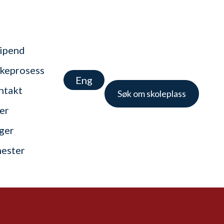
tipend
keprosess
Eng
ntakt
Søk om skoleplass
er
nger
nester