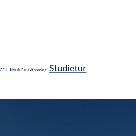
Studietur
CFU
Norsk Cøliakiforening