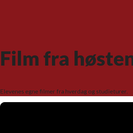
Film fra høst
Elevenes egne filmer fra hverdag og studieturer.