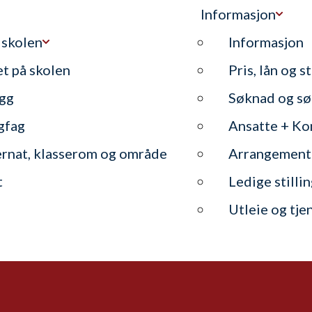
Informasjon
 skolen
Informasjon
et på skolen
Pris, lån og s
gg
Søknad og sø
gfag
Ansatte + Ko
ernat, klasserom og område
Arrangement
t
Ledige stilli
Utleie og tje