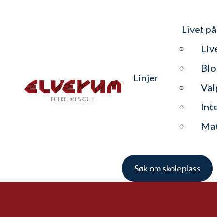
Livet på
Liv
Blo
Linjer
Val
Int
Ma
Søk om skoleplass