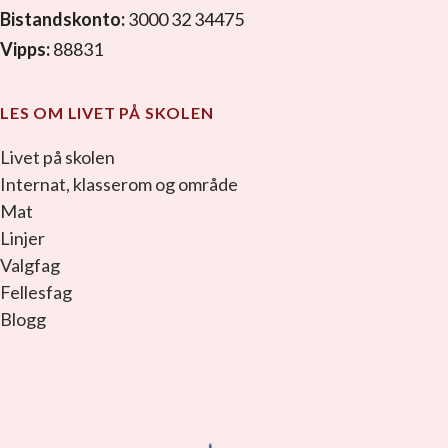
Bistandskonto:
3000 32 34475
Vipps:
88831
LES OM LIVET PÅ SKOLEN
Livet på skolen
Internat, klasserom og område
Mat
Linjer
Valgfag
Fellesfag
Blogg
facebook_link
instagram_link
youtube_link
tiktok_link
snapchat_link