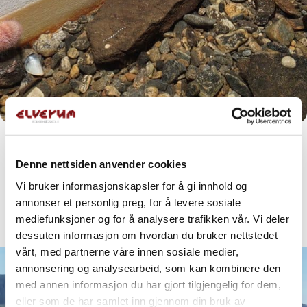
We’re excited for Runde because of the puffins. But
before that, we get to experience something truly
Denne nettsiden anvender cookies
amazing. At Runde Environmental Center – we learn
Vi bruker informasjonskapsler for å gi innhold og
about the different birds in the area. Even thoug we’re
annonser et personlig preg, for å levere sosiale
tired, hiking up the steep mountain is no big deal. At the
mediefunksjoner og for å analysere trafikken vår. Vi deler
top, we just take it all in…
dessuten informasjon om hvordan du bruker nettstedet
vårt, med partnerne våre innen sosiale medier,
annonsering og analysearbeid, som kan kombinere den
med annen informasjon du har gjort tilgjengelig for dem,
eller som de har samlet inn gjennom din bruk av