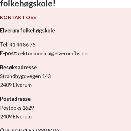
folkehøgskole!
KONTAKT OSS
Elverum folkehøgskole
Tel:
41 44 86 75
E-post:
rektor.monica@elverumfhs.no
Besøksadresse
Strandbygdvegen 143
2409 Elverum
Postadresse
Postboks 1629
2409 Elverum
Org. nr:
971 533 889 MVA