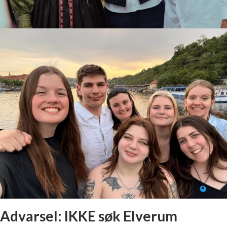
Det er slutt 💔
Advarsel: IKKE søk Elverum