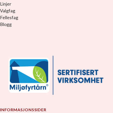
Linjer
Valgfag
Fellesfag
Blogg
facebook_link
instagram_link
youtube_link
tiktok_link
snapchat_link
INFORMASJONSSIDER