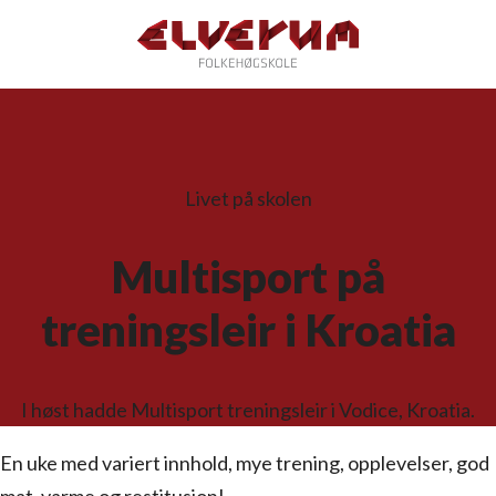
Livet på skolen
Multisport på
treningsleir i Kroatia
I høst hadde Multisport treningsleir i Vodice, Kroatia.
En uke med variert innhold, mye trening, opplevelser, god