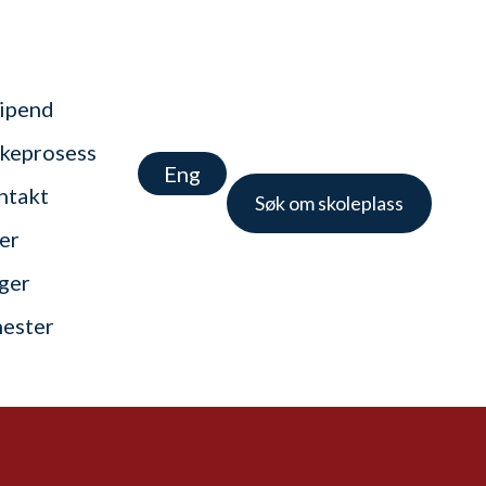
tipend
keprosess
Eng
ntakt
Søk om skoleplass
er
nger
nester