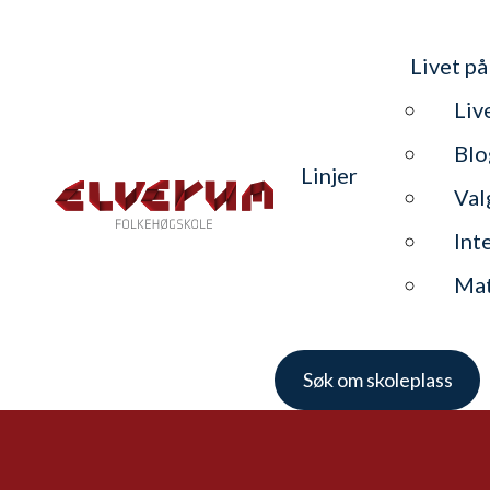
Livet på
Liv
Blo
Linjer
Val
Int
Ma
Søk om skoleplass