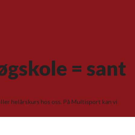
øgskole = sant
ller helårskurs hos oss. På Multisport kan vi