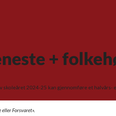
neste + folkeh
 av skoleåret 2024-25 kan gjennomføre et halvårs- e
eller Forsvaret».