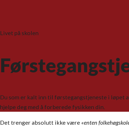
Livet på skolen
Førstegangstje
Du som er kalt inn til førstegangstjeneste i løpet
hjelpe deg med å forberede fysikken din.
Det trenger absolutt ikke være
«enten folkehøgskole 