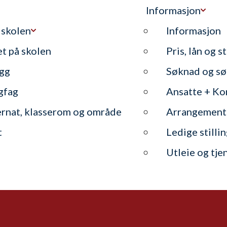
Informasjon
 skolen
Informasjon
et på skolen
Pris, lån og s
gg
Søknad og sø
gfag
Ansatte + Ko
ernat, klasserom og område
Arrangement
t
Ledige stilli
Utleie og tje