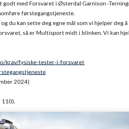
 godt med Forsvaret i Østerdal Garnison -Terningm
nnomføre førstegangstjeneste.
g og du kan sette deg egne mål som vi hjelper deg 
Forsvaret, så er Multisport midt i blinken. Vi kan 
o/krav/fysiske-tester-i-forsvaret
rstegangstjeneste
sember 2024)
 110).