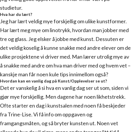
studietur.
Hva har du lært?
Jeg har lært veldig mye forskjellig om ulike kunstformer.
Har lært meg mye om linotrykk, hvordan man jobber med
tre og glass. Jeg elsker å jobbe med kunst. Dessuten er
det veldig koselig å kunne snakke med andre elever om de
ulike prosjektene vi driver med. Man lærer utrolig mye av
å snakke med andre om hva man driver med og hvem vet –
kanskje man får noen kule tips innimellom også?
Hvordan kan en vanlig dag på Kunst/Opplevelser se ut?
Det er vanskelig å si hva en vanlig dag ser ut som, siden vi
gjør mye forskjellig. Men dagene har noen likhetstrekk.
Ofte starter en dag i kunstsalen med noen få beskjeder
fra Trine-Lise. Vi få info om oppgaven og
framgangsmåten, og så bryter kunsten ut. Noen vet
allerede hva de vil gjøre, mens andre trenger litt tid å