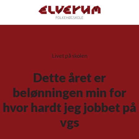
Livet på skolen
Dette året er
belønningen min for
hvor hardt jeg jobbet på
vgs