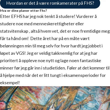
Hvordan er det å være romkamerater på FHS?
Hva er dine planer etter Fhs?
Etter EFHS har jeg nok tenkt å studere! Vurderer å
studere noe med menneskerettigheter eller
statsvitenskap , altså hvem vet, det er noe fremtidige meg
får ta hånd om! Dette året har på en måte vært
belønningen min til meg selv for hvor hardt jeg jobbet i
løpet av VGS! Jeg er veldig takknemlig for at jeg har
prioritert å oppleve noe nytt og lage noen fantastiske
minner før jeg går inn i studietiden. Føler at det kommer til
å hjelpe med når det er litt tungt i eksamensperioder for
eksempel!