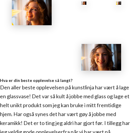
Hva er din beste opplevelse så langt?
Den aller beste opplevelsen på kunstlinja har vært å lage
en glassvase! Det var så kult å jobbe med glass og lage et
helt unikt produkt som jeg kan bruke i mitt fremtidige
hjem. Har også synes det har vært gøy å jobbe med
keramikk! Det er to ting jeg aldri har gjort før. I tillegg har
jeg veldig gode opplevelserfra når vi har vært på