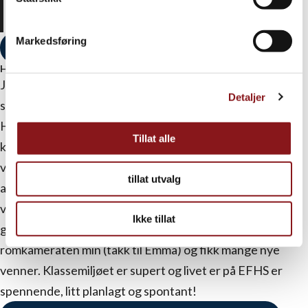
Marianne
Markedsføring
Kunst lager glassperler i Lofoten
Hvilke tanker hadde du før du startet på Elverum Fhs?
Jeg var veldig spent før jeg skulle til EFHS. Det var jo en
Detaljer
slags livsendring, noe som gjorde at jeg gru-gledet meg!
Hadde mye tanker om hvem jeg skulle bo med, om jeg ble
Tillat alle
kjent med noen og om hvordan dette livet på EFHS ville
være. Hvis du er en som gurer deg litt lett, litt som meg
tillat utvalg
altså, må du vite at det går ofte veldig bra! Alt jeg synes
var litt skummelt gikk helt fint. Og det beste var at det
Ikke tillat
gikk fint helt av seg selv. Jeg stortrives med
romkameraten min (takk til Emma) og fikk mange nye
venner. Klassemiljøet er supert og livet er på EFHS er
spennende, litt planlagt og spontant!