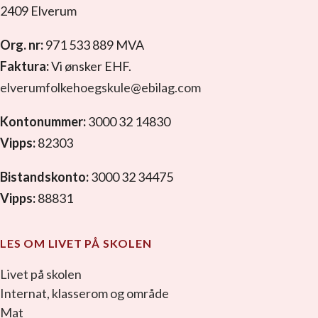
2409 Elverum
Org. nr:
971 533 889 MVA
Faktura:
Vi ønsker EHF.
elverumfolkehoegskule@ebilag.com
Kontonummer:
3000 32 14830
Vipps:
82303
Bistandskonto:
3000 32 34475
Vipps:
88831
LES OM LIVET PÅ SKOLEN
Livet på skolen
Internat, klasserom og område
Mat