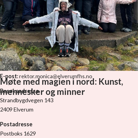
KONTAKT OSS
Elverum folkehøgskole
Tel:
41 44 86 75
E-post:
rektor.monica@elverumfhs.no
Møte med magien i nord: Kunst,
mennesker og minner
Besøksadresse
Strandbygdvegen 143
2409 Elverum
Postadresse
Postboks 1629