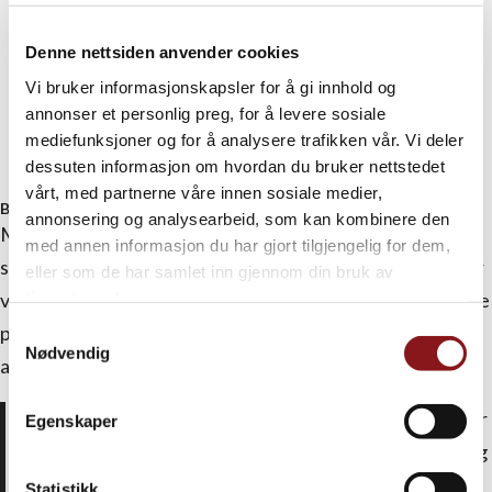
Denne nettsiden anvender cookies
Vi bruker informasjonskapsler for å gi innhold og
annonser et personlig preg, for å levere sosiale
mediefunksjoner og for å analysere trafikken vår. Vi deler
dessuten informasjon om hvordan du bruker nettstedet
vårt, med partnerne våre innen sosiale medier,
Beste minne så langt?
annonsering og analysearbeid, som kan kombinere den
Mitt beste minne så langt var i Lofoten! Jeg sto på en
med annen informasjon du har gjort tilgjengelig for dem,
strand og så utover den nydelige naturen og klassen. Her
eller som de har samlet inn gjennom din bruk av
var en gjeng fra hele verden samlet, noen løp rundt, andre
tjenestene deres.
plukket skjell og steiner, men det som var tilfelles var at vi
Samtykkevalg
Nødvendig
alle var her sammen.
Det gikk litt opp for meg at jeg er utrolig heldig som får
Egenskaper
oppleve dette året med alle disse menneskene som jeg
ikke en gang visste fantes for noen måneder siden!
Statistikk