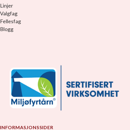
Linjer
Valgfag
Fellesfag
Blogg
facebook_link
instagram_link
youtube_link
tiktok_link
snapchat_link
INFORMASJONSSIDER