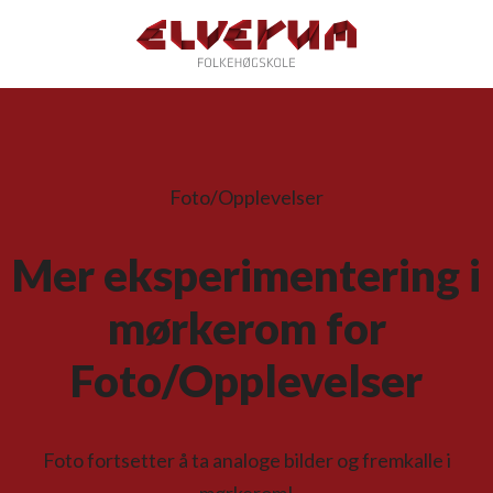
Foto/Opplevelser
Mer eksperimentering i
mørkerom for
Foto/Opplevelser
Foto fortsetter å ta analoge bilder og fremkalle i