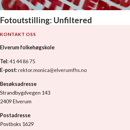
Fotoutstilling: Unfiltered
KONTAKT OSS
Elverum folkehøgskole
Tel:
41 44 86 75
E-post:
rektor.monica@elverumfhs.no
Besøksadresse
Strandbygdvegen 143
2409 Elverum
Postadresse
Postboks 1629