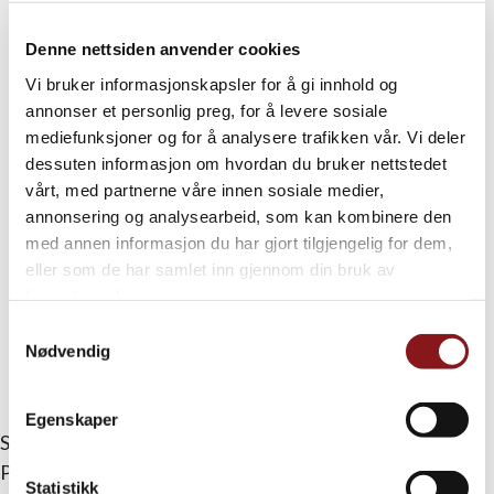
Denne nettsiden anvender cookies
Vi bruker informasjonskapsler for å gi innhold og
annonser et personlig preg, for å levere sosiale
mediefunksjoner og for å analysere trafikken vår. Vi deler
dessuten informasjon om hvordan du bruker nettstedet
vårt, med partnerne våre innen sosiale medier,
annonsering og analysearbeid, som kan kombinere den
med annen informasjon du har gjort tilgjengelig for dem,
eller som de har samlet inn gjennom din bruk av
tjenestene deres.
Samtykkevalg
Nødvendig
Bildegalleri (16)
Egenskaper
Skrevet av
Eivind Høimyr
Publisert
februar 28, 2020
Statistikk