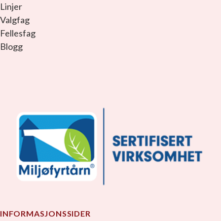
Linjer
Valgfag
Fellesfag
Blogg
facebook_link
instagram_link
youtube_link
tiktok_link
snapchat_link
INFORMASJONSSIDER