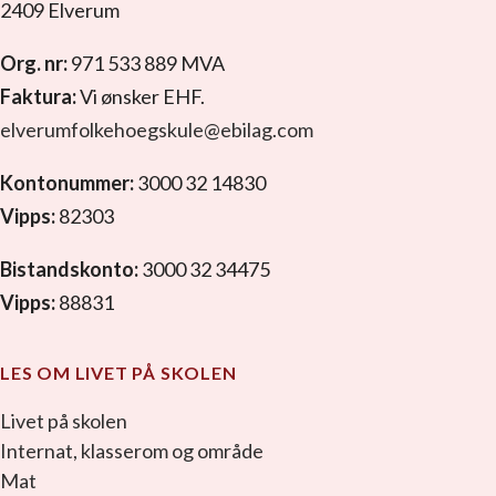
2409 Elverum
Org. nr:
971 533 889 MVA
Faktura:
Vi ønsker EHF.
elverumfolkehoegskule@ebilag.com
Kontonummer:
3000 32 14830
Vipps:
82303
Bistandskonto:
3000 32 34475
Vipps:
88831
LES OM LIVET PÅ SKOLEN
Livet på skolen
Internat, klasserom og område
Mat