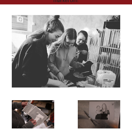
mørkerom!