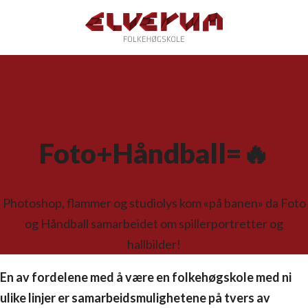
Foto+Håndball=🔥
Photoshop, flammer og studiolys kom «på banen» da Foto
og Håndball samarbeidet om spillerportretter og
hallbilder!
En av fordelene med å være en folkehøgskole med ni
ulike linjer er samarbeidsmulighetene på tvers av