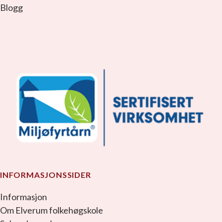
Blogg
facebook_link
instagram_link
youtube_link
tiktok_link
snapchat_link
INFORMASJONSSIDER
Informasjon
Om Elverum folkehøgskole