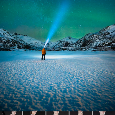
Idéen ble satt ut i live gjennom to linjedager. Fotolinja
rigga til studio med lys og bakgrunner, og Håndball-linja
stilte som modeller, for det vi bare kan regne med er det
første av mange slike oppdrag gjennom en lang fremtidig
karriere 😇