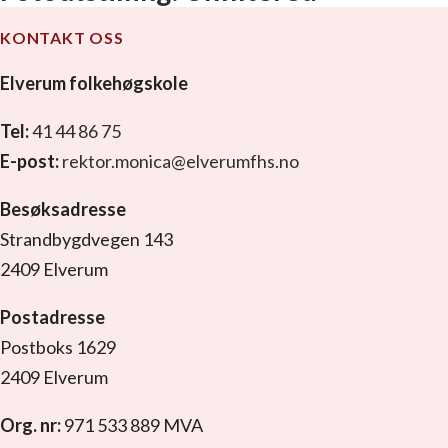
KONTAKT OSS
Elverum folkehøgskole
Tel:
41 44 86 75
E-post:
rektor.monica@elverumfhs.no
Besøksadresse
Strandbygdvegen 143
2409 Elverum
Postadresse
Postboks 1629
2409 Elverum
Org. nr:
971 533 889 MVA