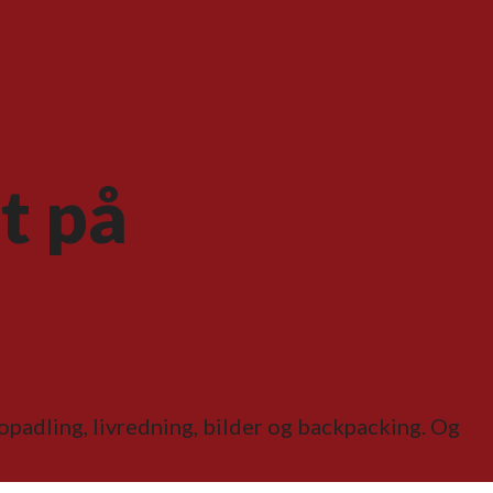
t på
kanopadling, livredning, bilder og backpacking. Og