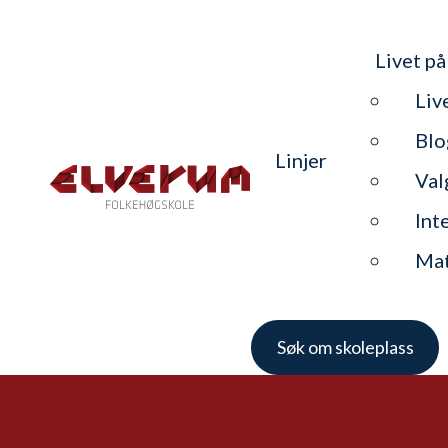
Livet på
Liv
Blo
Linjer
Val
Int
Ma
Søk om skoleplass