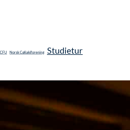
Studietur
CFU
Norsk Cøliakiforening