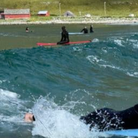
KONTAKT OSS
Elverum folkehøgskole
Tel:
41 44 86 75