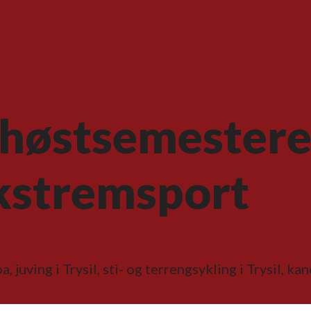
 høstsemestere
kstremsport
oa, juving i Trysil, sti- og terrengsykling i Trysil, 