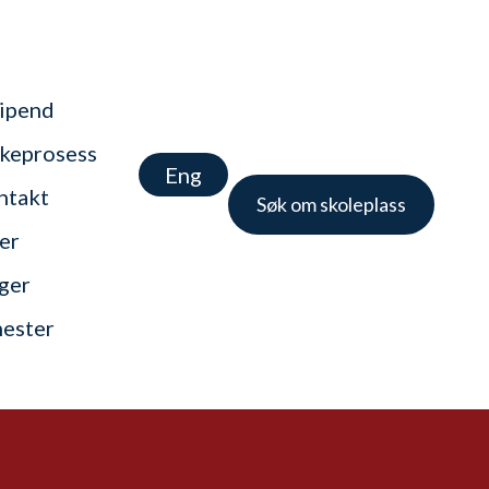
tipend
keprosess
Eng
ntakt
Søk om skoleplass
er
nger
nester