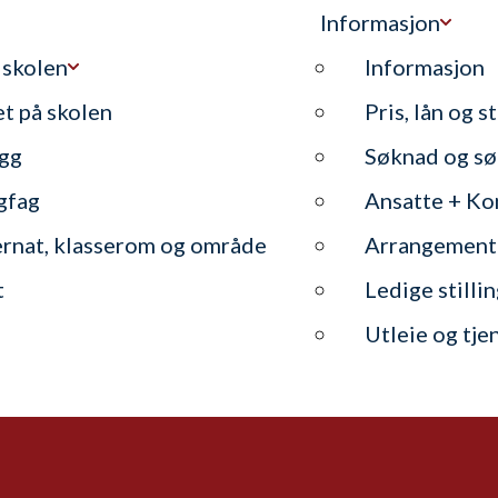
Informasjon
 skolen
Informasjon
et på skolen
Pris, lån og s
gg
Søknad og sø
gfag
Ansatte + Ko
ernat, klasserom og område
Arrangement
t
Ledige stilli
Utleie og tje