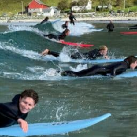
LES OM LIVET PÅ SKOLEN
Livet på skolen
Internat, klasserom og område