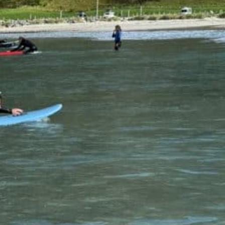
INFORMASJONSSIDER
Informasjon
Om Elverum folkehøgskole