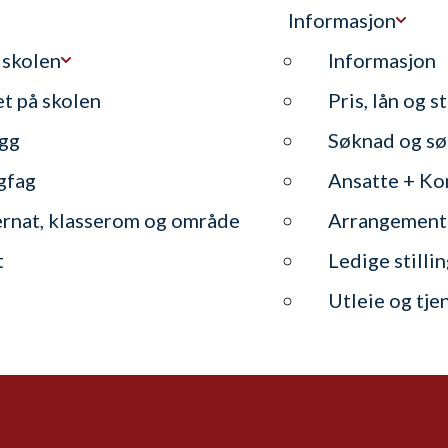
Informasjon
 skolen
Informasjon
et på skolen
Pris, lån og s
gg
Søknad og sø
gfag
Ansatte + Ko
ernat, klasserom og område
Arrangement
t
Ledige stilli
Utleie og tje