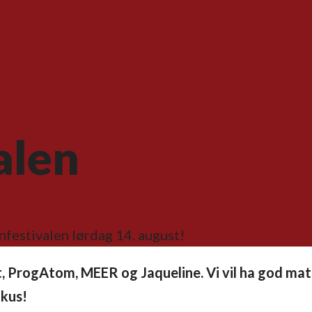
alen
nfestivalen lørdag 14. august!
 ProgAtom, MEER og Jaqueline. Vi vil ha god mat 
okus!