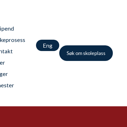
tipend
keprosess
Eng
ntakt
Søk om skoleplass
er
nger
nester