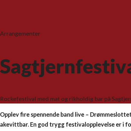
Arrangementer
Sagtjernfestiv
Rockefestival med mat og rikholdig bar på Sagtjer
Opplev fire spennende band live – Drømmeslottet,
akevittbar. En god trygg festivalopplevelse er i f