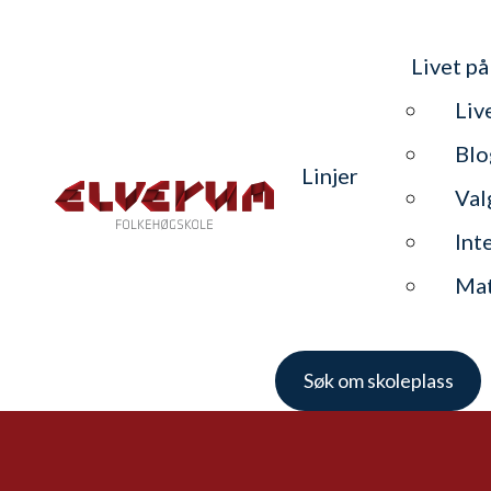
Livet på
Liv
Blo
Linjer
Val
Int
Ma
Søk om skoleplass