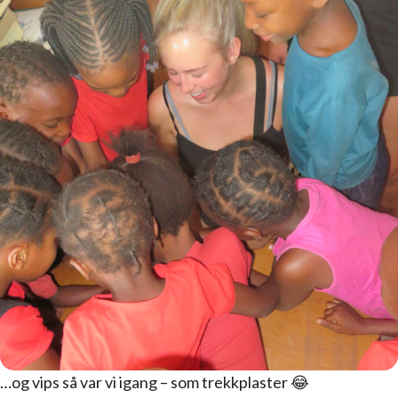
…og vips så var vi igang – som trekkplaster 😂