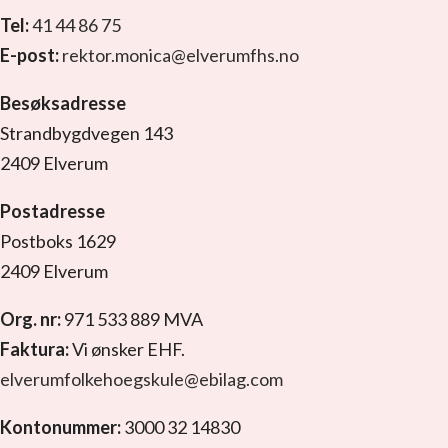
Tel:
41 44 86 75
E-post:
rektor.monica@elverumfhs.no
Besøksadresse
Strandbygdvegen 143
2409 Elverum
Postadresse
Postboks 1629
2409 Elverum
Org. nr:
971 533 889 MVA
Faktura:
Vi ønsker EHF.
elverumfolkehoegskule@ebilag.com
Kontonummer:
3000 32 14830