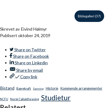
Bildegalleri (37)
Skrevet av
Eivind Høimyr
Publisert
oktober 24, 2019
Share on
Twitter
Share on
Facebook
Share on
Linkedin
Share by
email
Copy link
Bistand
Historie
Kommende arrangementer
Bærekraft
Danning
Studietur
NCFU
Norsk Cøliakiforening
Relatert