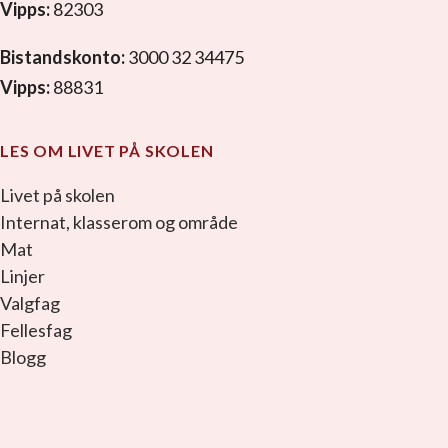
Vipps:
82303
Bistandskonto:
3000 32 34475
Vipps:
88831
LES OM LIVET PÅ SKOLEN
Livet på skolen
Internat, klasserom og område
Mat
Linjer
Valgfag
Fellesfag
Blogg
facebook_link
instagram_link
youtube_link
tiktok_link
snapchat_link