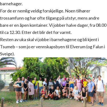
barnehager.
For de er nemlig veldig forskjellige. Noen tilhører
trossamfunn og har ofte tilgang på utstyr, mens andre
bare er en åpen kontainer. Vi jobber halve dager, fra 08.00
til ca 12.30. Etter det blir det for varmt.
Resten av uka skal vi jobbe i barnehagene og bli kjent i
Tsumeb – som jo er vennskapsbyen til Elverum (og Falun i
Sveige).