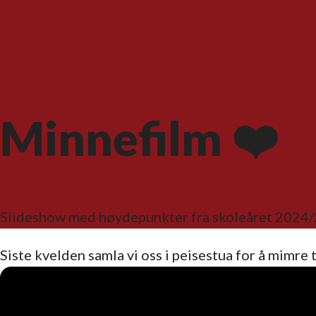
Minnefilm ❤️
Slideshow med høydepunkter fra skoleåret 2024
Siste kvelden samla vi oss i peisestua for å mimre