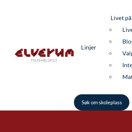
Livet på
Liv
Blo
Linjer
Val
Int
Ma
Søk om skoleplass