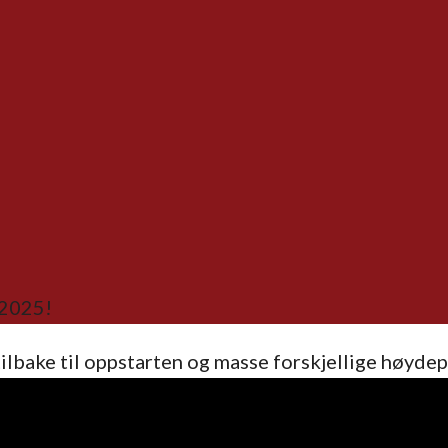
/2025!
 tilbake til oppstarten og masse forskjellige høyd