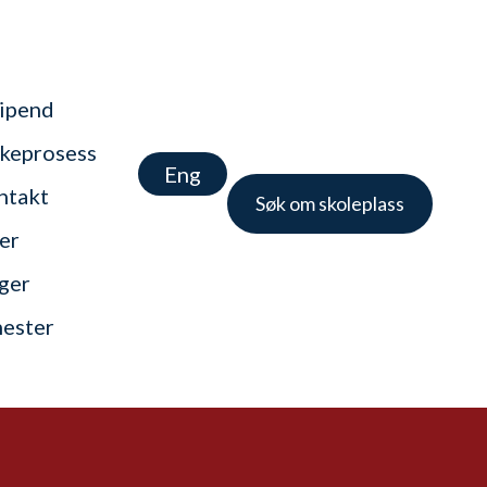
tipend
keprosess
Eng
ntakt
Søk om skoleplass
er
nger
nester