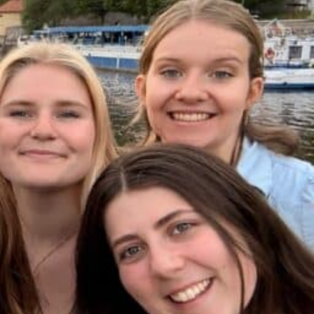
INFORMASJONSSIDER
Informasjon
Om Elverum folkehøgskole
Søknad og søkeprosess
Pris, lån og stipend
Kontakt oss
Ofte stilte spørsmål
Skolens bistandsprosjekt
Ressurser