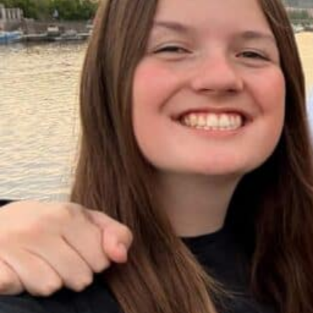
Et trygt Afrika
KONTAKT OSS
Elverum folkehøgskole
Tel:
41 44 86 75
E-post:
rektor.monica@elverumfhs.no
Besøksadresse
Strandbygdvegen 143
2409 Elverum