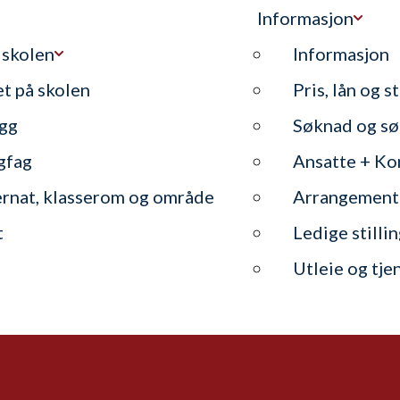
Informasjon
 skolen
Informasjon
et på skolen
Pris, lån og s
gg
Søknad og sø
gfag
Ansatte + Ko
ernat, klasserom og område
Arrangement
t
Ledige stilli
Utleie og tje