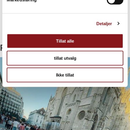
Share on
Twitter
Share on
Facebook
Share on
Linkedin
Detaljer
Share by
email
Copy link
Tillat alle
Relatert
tillat utvalg
Ikke tillat