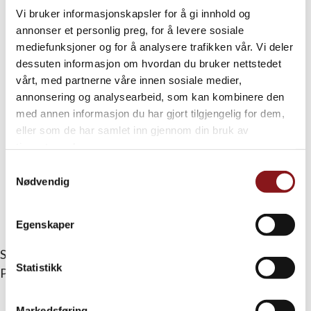
Vi bruker informasjonskapsler for å gi innhold og
annonser et personlig preg, for å levere sosiale
mediefunksjoner og for å analysere trafikken vår. Vi deler
dessuten informasjon om hvordan du bruker nettstedet
vårt, med partnerne våre innen sosiale medier,
annonsering og analysearbeid, som kan kombinere den
med annen informasjon du har gjort tilgjengelig for dem,
eller som de har samlet inn gjennom din bruk av
tjenestene deres.
Samtykkevalg
Nødvendig
Bildegalleri (6)
Egenskaper
Skrevet av
Eivind Høimyr
Statistikk
Publisert
april 24, 2024
Markedsføring