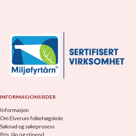
facebook_link
instagram_link
youtube_link
tiktok_link
snapchat_link
INFORMASJONSSIDER
Informasjon
Om Elverum folkehøgskole
Søknad og søkeprosess
Pris, lån og stipend