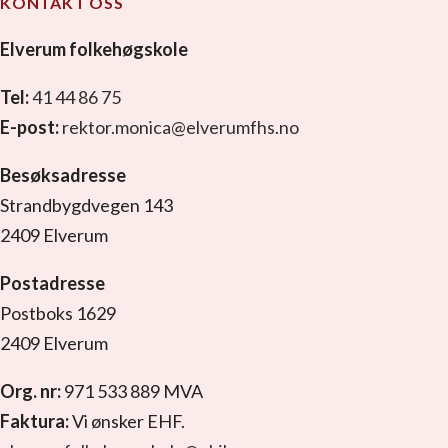
KONTAKT OSS
Elverum folkehøgskole
Tel:
41 44 86 75
E-post:
rektor.monica@elverumfhs.no
Besøksadresse
Strandbygdvegen 143
2409 Elverum
Postadresse
Postboks 1629
2409 Elverum
Org. nr:
971 533 889 MVA
Faktura:
Vi ønsker EHF.