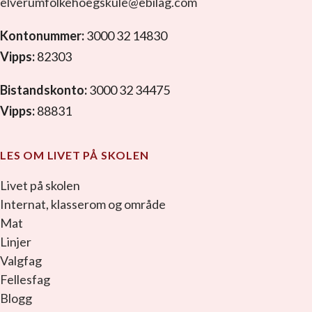
elverumfolkehoegskule@ebilag.com
Kontonummer:
3000 32 14830
Vipps:
82303
Bistandskonto:
3000 32 34475
Vipps:
88831
LES OM LIVET PÅ SKOLEN
Livet på skolen
Internat, klasserom og område
Mat
Linjer
Valgfag
Fellesfag
Blogg