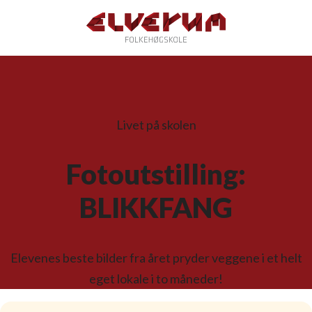
Livet på skolen
Fotoutstilling:
BLIKKFANG
Elevenes beste bilder fra året pryder veggene i et helt
eget lokale i to måneder!