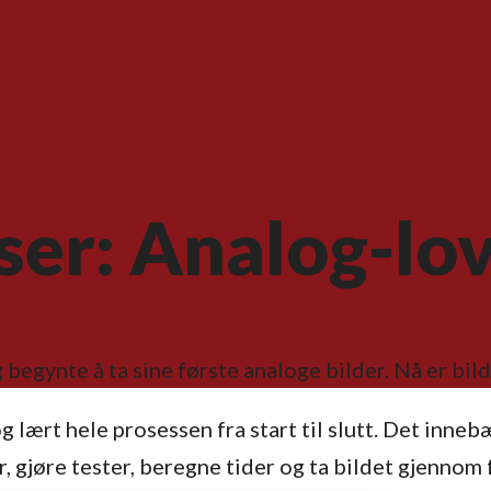
er: Analog-lov
 begynte å ta sine første analoge bilder. Nå er bil
 lært hele prosessen fra start til slutt. Det innebær
r, gjøre tester, beregne tider og ta bildet gjennom 