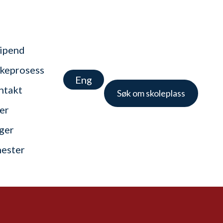
tipend
keprosess
Eng
ntakt
Søk om skoleplass
er
nger
nester