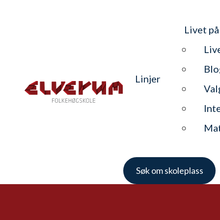
Livet på
Liv
Blo
Linjer
Val
Int
Ma
Søk om skoleplass