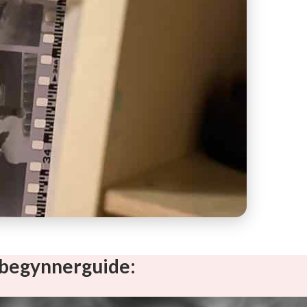
nybegynnerguide: