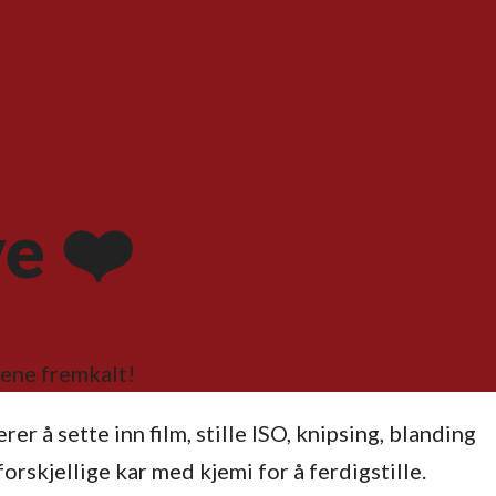
e ❤️
dene fremkalt!
er å sette inn film, stille ISO, knipsing, blanding
forskjellige kar med kjemi for å ferdigstille.