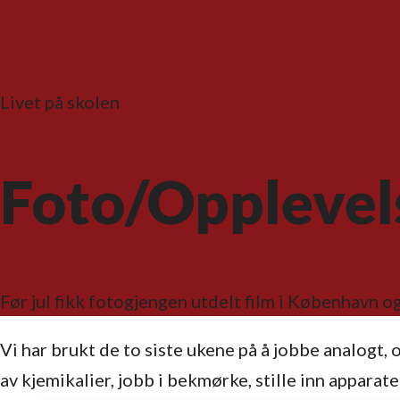
Livet på skolen
Foto/Opplevels
Før jul fikk fotogjengen utdelt film i København og
Vi har brukt de to siste ukene på å jobbe analogt, og
av kjemikalier, jobb i bekmørke, stille inn apparate