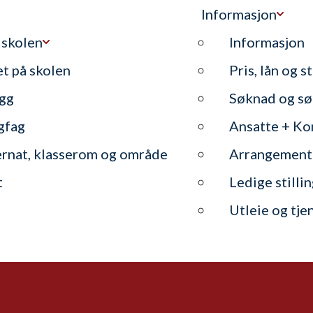
Informasjon
 skolen
Informasjon
et på skolen
Pris, lån og s
gg
Søknad og sø
gfag
Ansatte + Ko
ernat, klasserom og område
Arrangement
t
Ledige stilli
Utleie og tje