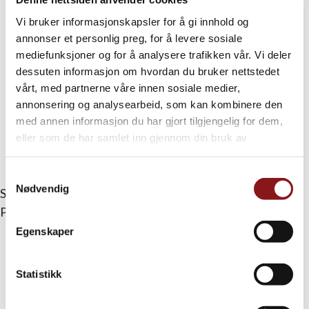
Vi bruker informasjonskapsler for å gi innhold og
annonser et personlig preg, for å levere sosiale
mediefunksjoner og for å analysere trafikken vår. Vi deler
dessuten informasjon om hvordan du bruker nettstedet
vårt, med partnerne våre innen sosiale medier,
annonsering og analysearbeid, som kan kombinere den
med annen informasjon du har gjort tilgjengelig for dem,
eller som de har samlet inn gjennom din bruk av
tjenestene deres.
Bildegalleri (15)
Samtykkevalg
Nødvendig
Skrevet av
perkje
Publisert
august 31, 2024
Egenskaper
Share on
Twitter
Share on
Facebook
Statistikk
Share on
Linkedin