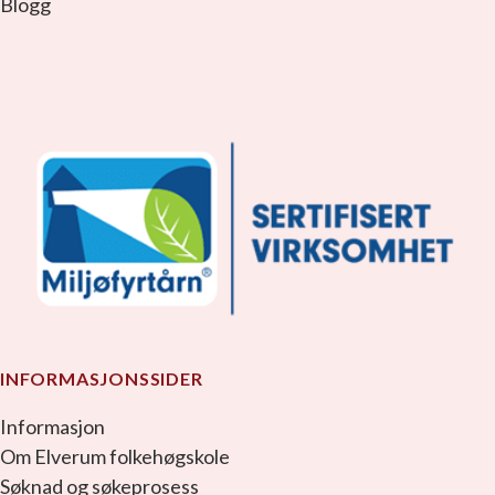
Blogg
facebook_link
instagram_link
youtube_link
tiktok_link
snapchat_link
INFORMASJONSSIDER
Informasjon
Om Elverum folkehøgskole
Søknad og søkeprosess