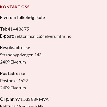
KONTAKT OSS
Elverum folkehøgskole
Tel:
41 44 86 75
E-post:
rektor.monica@elverumfhs.no
Besøksadresse
Strandbygdvegen 143
2409 Elverum
Postadresse
Postboks 1629
2409 Elverum
Org. nr:
971 533 889 MVA
Faktura:
Vi ønsker EHF.