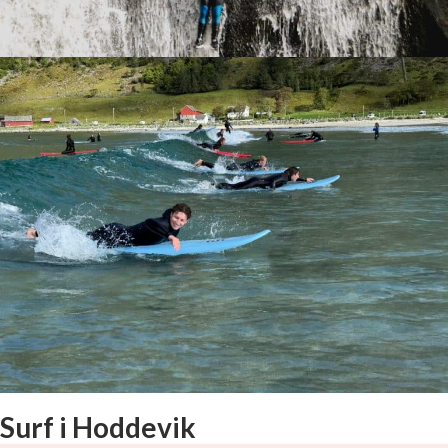
Se bilder fra
Backpacker/Ekstremsport på
juving
Surf i Hoddevik