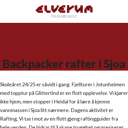
Backpacker rafter i Sjoa
Skoleåret 24/25 er såvidt i gang. Fjellturer i Jotunheimen
med topptur på Glittertind er en flott opplevelse. Vi kjører
ikke hjem, men stopper i Heidal for å lære å kjenne
vannmassen i Sjoa litt nærmere. Dagens aktivitet er
Rafting. Vi tas i mot av en flott gjeng raftingguider fra
hele verden. De bidrar til å skape trygghet og presiserer