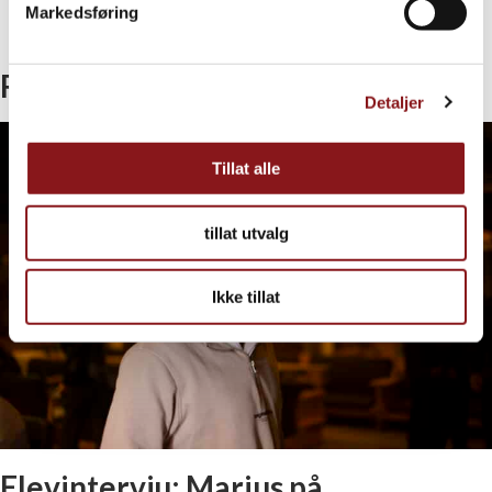
Share by
email
Markedsføring
Copy link
Relatert
Detaljer
Tillat alle
tillat utvalg
Ikke tillat
Elevintervju: Marius på