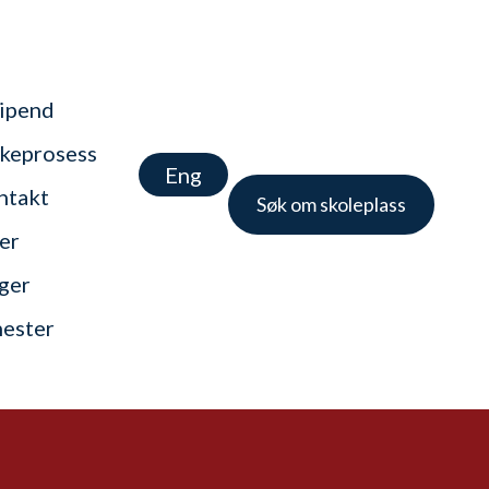
tipend
keprosess
Eng
ntakt
Søk om skoleplass
er
nger
nester