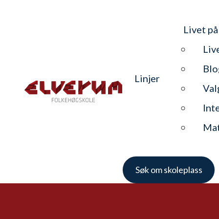
Livet på
Liv
Blo
Linjer
Val
Int
Ma
Søk om skoleplass