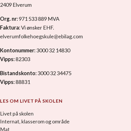
2409 Elverum
Org. nr:
971 533 889 MVA
Faktura:
Vi ønsker EHF.
elverumfolkehoegskule@ebilag.com
Kontonummer:
3000 32 14830
Vipps:
82303
Bistandskonto:
3000 32 34475
Vipps:
88831
LES OM LIVET PÅ SKOLEN
Livet på skolen
Internat, klasserom og område
Mat