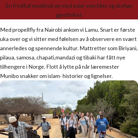
En fredfull muslimsk øy med esler som biler og skyhøy
gjestfrihet
Med propellfly fra Nairobi ankom vi Lamu. Snart er første
uka over og vi sitter med følelsen av å observere en svært
annerledes og spennende kultur. Mattretter som Biriyani,
pilaua, samosa, chapati,mandazi og tibaki har fått nye
tilhengere i Norge. Flott å lytte på når læremester
Munibo snakker om islam- historier og lignelser.