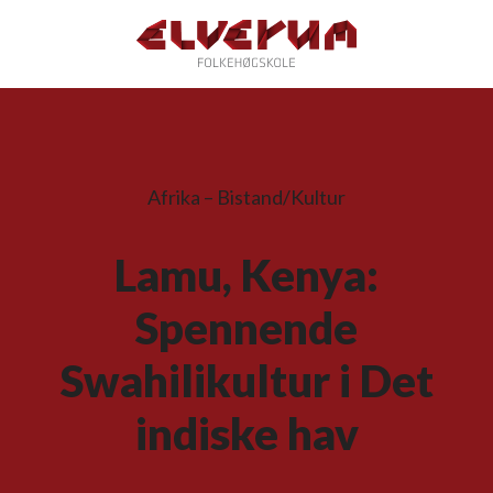
Afrika – Bistand/Kultur
Lamu, Kenya:
Spennende
Swahilikultur i Det
indiske hav