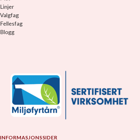
Linjer
Valgfag
Fellesfag
Blogg
facebook_link
instagram_link
youtube_link
tiktok_link
snapchat_link
INFORMASJONSSIDER