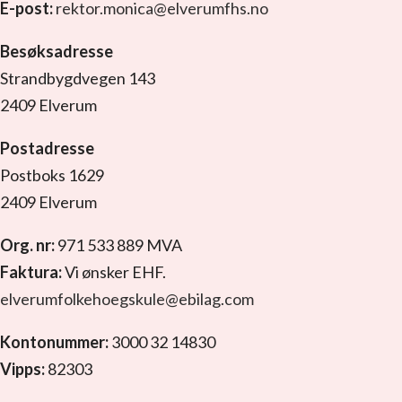
E-post:
rektor.monica@elverumfhs.no
Besøksadresse
Strandbygdvegen 143
2409 Elverum
Postadresse
Postboks 1629
2409 Elverum
Org. nr:
971 533 889 MVA
Faktura:
Vi ønsker EHF.
elverumfolkehoegskule@ebilag.com
Kontonummer:
3000 32 14830
Vipps:
82303