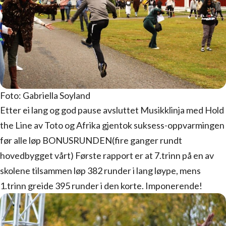
Foto: Gabriella Soyland
Etter ei lang og god pause avsluttet Musikklinja med Hold
the Line av Toto og Afrika gjentok suksess-oppvarmingen
før alle løp BONUSRUNDEN(fire ganger rundt
hovedbygget vårt) Første rapport er at 7.trinn på en av
skolene tilsammen løp 382 runder i lang løype, mens
1.trinn greide 395 runder i den korte. Imponerende!