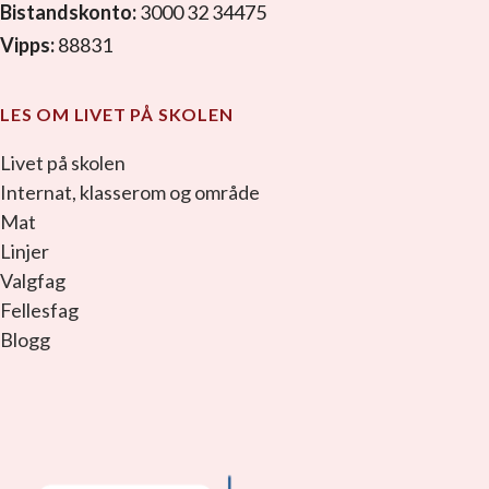
Bistandskonto:
3000 32 34475
Vipps:
88831
LES OM LIVET PÅ SKOLEN
Livet på skolen
Internat, klasserom og område
Mat
Linjer
Valgfag
Fellesfag
Blogg
facebook_link
instagram_link
youtube_link
tiktok_link
snapchat_link