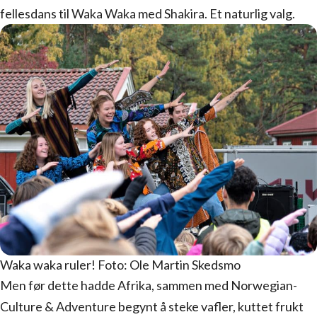
fellesdans til Waka Waka med Shakira. Et naturlig valg.
Waka waka ruler! Foto: Ole Martin Skedsmo
Men før dette hadde Afrika, sammen med Norwegian-
Culture & Adventure begynt å steke vafler, kuttet frukt