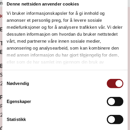
muligheten til å drive med det du synes er gøy et helt år.
Denne nettsiden anvender cookies
Vi bruker informasjonskapsler for å gi innhold og
KONTAKT OSS
annonser et personlig preg, for å levere sosiale
mediefunksjoner og for å analysere trafikken vår. Vi deler
Elverum folkehøgskole
dessuten informasjon om hvordan du bruker nettstedet
vårt, med partnerne våre innen sosiale medier,
Tel:
41 44 86 75
annonsering og analysearbeid, som kan kombinere den
E-post:
rektor.monica@elverumfhs.no
med annen informasjon du har gjort tilgjengelig for dem,
eller som de har samlet inn gjennom din bruk av
Besøksadresse
tjenestene deres.
Strandbygdvegen 143
Samtykkevalg
2409 Elverum
Nødvendig
Postadresse
Egenskaper
Postboks 1629
2409 Elverum
Statistikk
Org. nr:
971 533 889 MVA