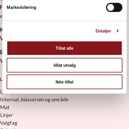
Faktura:
Vi ønsker EHF.
Markedsføring
elverumfolkehoegskule@ebilag.com
Kontonummer:
3000 32 14830
Detaljer
Vipps:
82303
Tillat alle
Bistandskonto:
3000 32 34475
Vipps:
88831
tillat utvalg
LES OM LIVET PÅ SKOLEN
Ikke tillat
Livet på skolen
Internat, klasserom og område
Mat
Linjer
Valgfag