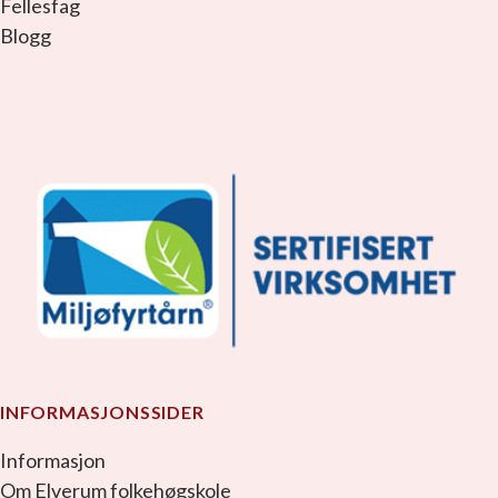
Fellesfag
Blogg
facebook_link
instagram_link
youtube_link
tiktok_link
snapchat_link
INFORMASJONSSIDER
Informasjon
Om Elverum folkehøgskole