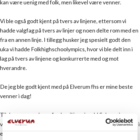
kan være uenig med folk, men likevel være venner.
Vi ble også godt kjent på tvers av linjene, ettersom vi
hadde valgfag på tvers av linjer og noen delte rom med en
fra en annen linje. I tillegg husker jeg spesielt godt den
uka vi hadde Folkhighschoolympics, hvor vi ble delt inn i
lag på tvers av linjene og konkurrerte med og mot
hverandre.
De jeg ble godt kjent med på Elverum fhs er mine beste
venner i dag!
Til deg som vurderer å søke vil jeg si: søk! Selv var jeg
veldig i tvil om jeg skulle søke, men angrer ikke ett sekund i
ettertid! Du kommer til å få venner for livet, og