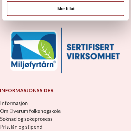
facebook_link
instagram_link
youtube_link
tiktok_link
snapchat_link
Ikke tillat
INFORMASJONSSIDER
Informasjon
Om Elverum folkehøgskole
Søknad og søkeprosess
Pris, lån og stipend