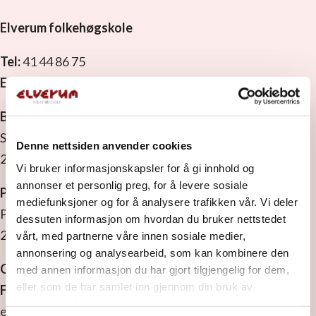
Elverum folkehøgskole
Tel:
41 44 86 75
E-post:
rektor.monica@elverumfhs.no
Besøksadresse
Strandbygdvegen 143
Denne nettsiden anvender cookies
2409 Elverum
Vi bruker informasjonskapsler for å gi innhold og
annonser et personlig preg, for å levere sosiale
Postadresse
mediefunksjoner og for å analysere trafikken vår. Vi deler
Postboks 1629
dessuten informasjon om hvordan du bruker nettstedet
2409 Elverum
vårt, med partnerne våre innen sosiale medier,
annonsering og analysearbeid, som kan kombinere den
Org. nr:
971 533 889 MVA
med annen informasjon du har gjort tilgjengelig for dem,
eller som de har samlet inn gjennom din bruk av
Faktura:
Vi ønsker EHF.
tjenestene deres.
elverumfolkehoegskule@ebilag.com