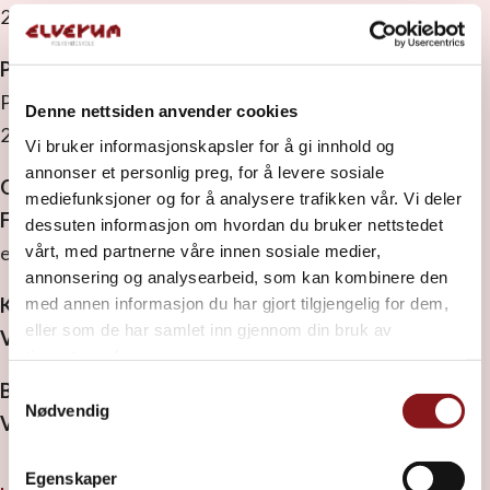
2409 Elverum
Postadresse
Postboks 1629
Denne nettsiden anvender cookies
2409 Elverum
Vi bruker informasjonskapsler for å gi innhold og
annonser et personlig preg, for å levere sosiale
Org. nr:
971 533 889 MVA
mediefunksjoner og for å analysere trafikken vår. Vi deler
Faktura:
Vi ønsker EHF.
dessuten informasjon om hvordan du bruker nettstedet
elverumfolkehoegskule@ebilag.com
vårt, med partnerne våre innen sosiale medier,
annonsering og analysearbeid, som kan kombinere den
Kontonummer:
3000 32 14830
med annen informasjon du har gjort tilgjengelig for dem,
eller som de har samlet inn gjennom din bruk av
Vipps:
82303
tjenestene deres.
Bistandskonto:
3000 32 34475
Samtykkevalg
Nødvendig
Vipps:
88831
Egenskaper