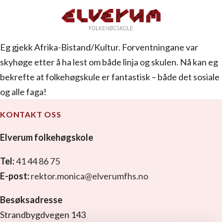
Eg gjekk Afrika-Bistand/Kultur. Forventningane var
skyhøge etter å ha lest om både linja og skulen. Nå kan eg
bekrefte at folkehøgskule er fantastisk – både det sosiale
og alle faga!
KONTAKT OSS
Elverum folkehøgskole
Tel:
41 44 86 75
E-post:
rektor.monica@elverumfhs.no
Besøksadresse
Strandbygdvegen 143