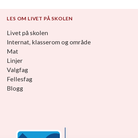
LES OM LIVET PÅ SKOLEN
Livet på skolen
Internat, klasserom og område
Mat
Linjer
Valgfag
Fellesfag
Blogg
facebook_link
instagram_link
youtube_link
tiktok_link
snapchat_link