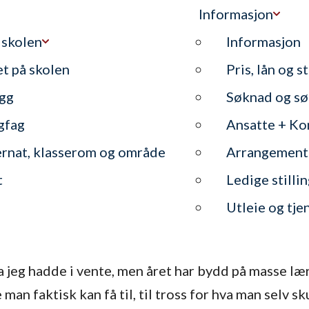
Informasjon
 skolen
Informasjon
et på skolen
Pris, lån og s
gg
Søknad og sø
gfag
Ansatte + Ko
ernat, klasserom og område
Arrangement
t
Ledige stilli
Utleie og tje
hva jeg hadde i vente, men året har bydd på masse 
 man faktisk kan få til, til tross for hva man selv sk