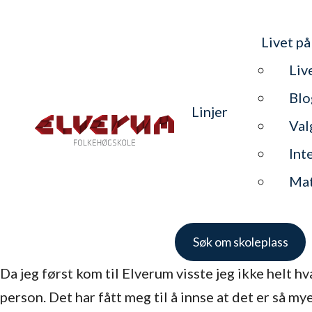
Livet på
Liv
Blo
Linjer
Val
Int
Ma
Søk om skoleplass
Da jeg først kom til Elverum visste jeg ikke helt 
person. Det har fått meg til å innse at det er så mye