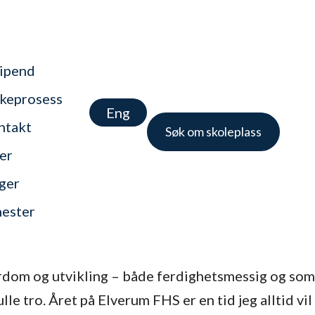
tipend
keprosess
Eng
ntakt
Søk om skoleplass
er
nger
nester
lærdom og utvikling – både ferdighetsmessig og som
ulle tro. Året på Elverum FHS er en tid jeg alltid vil