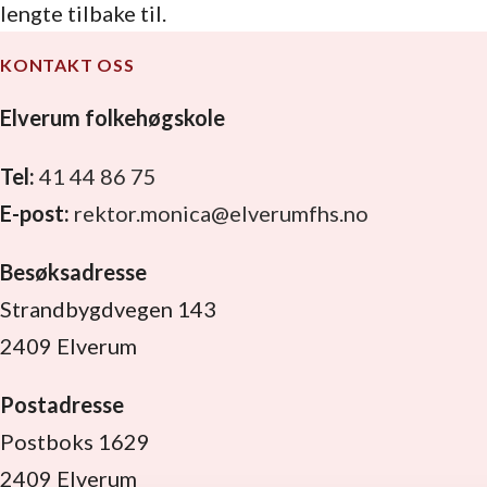
lengte tilbake til.
KONTAKT OSS
Elverum folkehøgskole
Tel:
41 44 86 75
E-post:
rektor.monica@elverumfhs.no
Besøksadresse
Strandbygdvegen 143
2409 Elverum
Postadresse
Postboks 1629
2409 Elverum