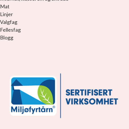
Mat
Linjer
Valgfag
Fellesfag
Blogg
facebook_link
instagram_link
youtube_link
tiktok_link
snapchat_link