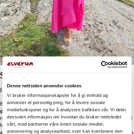
Solrunn Irene Nordlien
Denne nettsiden anvender cookies
Internatansvarlig
Vi bruker informasjonskapsler for å gi innhold og
annonser et personlig preg, for å levere sosiale
Bakgrunn: Grafisk designer, med lang erfaring fra mange år i
mediefunksjoner og for å analysere trafikken vår. Vi deler
grafisk bransje, samt markedsføring fra hotell- og
dessuten informasjon om hvordan du bruker nettstedet
restaurantbransjen. Solrunn skal være med å sørge for god trivsel
vårt, med partnerne våre innen sosiale medier,
for elevene på internatene. Hun skal være vertsskap ved
annonsering og analysearbeid, som kan kombinere den
arrangementer, bidra i sosiale medier og markedsføring av skolen.