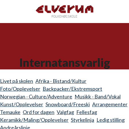
Internatansvarlig
Livet på skolen
Afrika - Bistand/Kultur
Foto/Opplevelser
Backpacker/Ekstremsport
Norwegian - Culture/Adventure
Musikk - Band/Vokal
Kunst/Opplevelser
Snowboard/Freeski
Arrangementer
Temauke
Ord for dagen
Valgfag
Fellesfag
Keramikk/Maling/Opplevelser
Styrkelinja
Ledig stilling
Andreårslinje