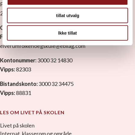
Postboks 1629
2409 Elverum
tillat utvalg
Org. nr:
971 533 889 MVA
Ikke tillat
Faktura:
Vi ønsker EHF.
elverumfolkehoegskule@ebilag.com
Kontonummer:
3000 32 14830
Vipps:
82303
Bistandskonto:
3000 32 34475
Vipps:
88831
LES OM LIVET PÅ SKOLEN
Livet på skolen
Internat, klasserom og område