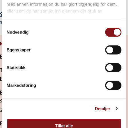
med annen informasjon du har gjort tilgjengelig for dem,
eller som de har samlet inn gjennom din bruk av
905 16 892
tjenestene deres.
solrunn@elverumfhs.no
Samtykkevalg
Nødvendig
KONTAKT OSS
Egenskaper
Elverum folkehøgskole
Statistikk
Tel:
41 44 86 75
E-post:
rektor.monica@elverumfhs.no
Markedsføring
Besøksadresse
Strandbygdvegen 143
Detaljer
2409 Elverum
Postadresse
Tillat alle