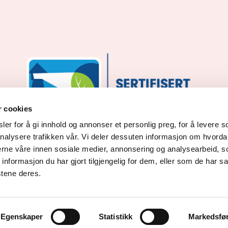
facebook_link
instagram_link
youtube_link
tiktok_link
snapchat_link
r cookies
er for å gi innhold og annonser et personlig preg, for å levere s
nalysere trafikken vår. Vi deler dessuten informasjon om hvorda
nerne våre innen sosiale medier, annonsering og analysearbeid, 
formasjon du har gjort tilgjengelig for dem, eller som de har sa
stene deres.
Egenskaper
Statistikk
Markedsfø