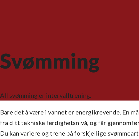
Svømming
All svømming er intervalltrening.
Bare det å være i vannet er energikrevende. En må
fra ditt tekniske ferdighetsnivå, og får gjennomfø
Du kan variere og trene på forskjellige svømmearte