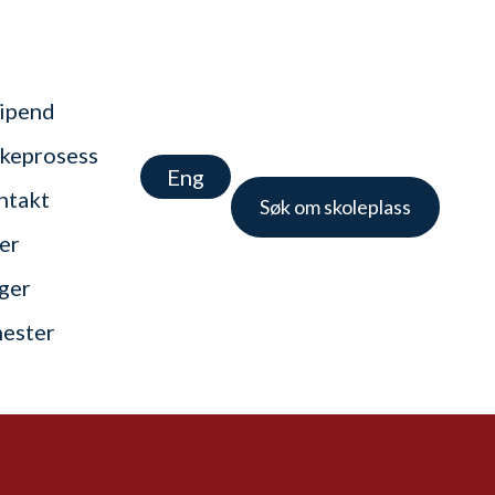
tipend
keprosess
Eng
ntakt
Søk om skoleplass
er
nger
nester