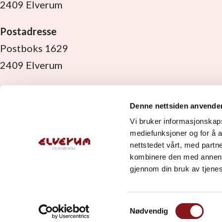
2409 Elverum
Postadresse
Postboks 1629
2409 Elverum
Org. nr:
971 533 889 MVA
Denne nettsiden anvende
Faktura:
Vi ønsker EHF.
Vi bruker informasjonskapsl
elverumfolkehoegskule@ebilag.com
mediefunksjoner og for å a
nettstedet vårt, med part
Kontonummer:
3000 32 14830
kombinere den med annen in
Vipps:
82303
gjennom din bruk av tjene
Bistandskonto:
3000 32 34475
Samtykkevalg
Vipps:
88831
Nødvendig