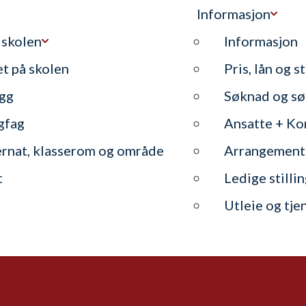
Informasjon
 skolen
Informasjon
et på skolen
Pris, lån og s
gg
Søknad og sø
gfag
Ansatte + Ko
ernat, klasserom og område
Arrangement
t
Ledige stilli
Utleie og tje