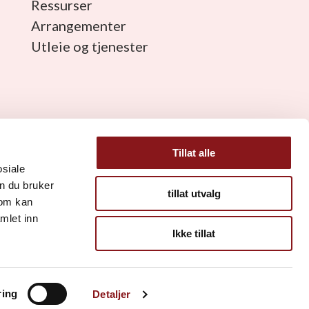
Ressurser
Arrangementer
Utleie og tjenester
Tillat alle
osiale
n du bruker
tillat utvalg
som kan
mlet inn
Ikke tillat
ring
Detaljer