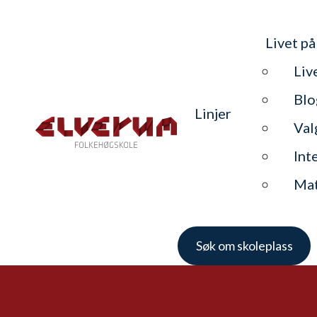
Livet på
Liv
Blo
Linjer
Val
Int
Ma
Søk om skoleplass