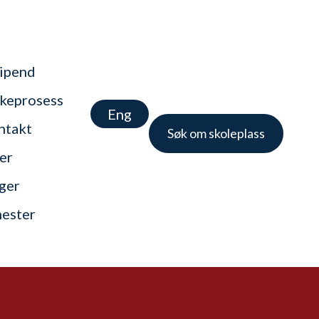
tipend
keprosess
Eng
ntakt
Søk om skoleplass
er
nger
nester