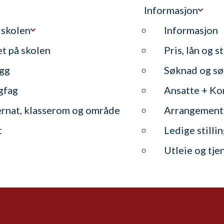
Informasjon
 skolen
Informasjon
et på skolen
Pris, lån og s
gg
Søknad og sø
gfag
Ansatte + Ko
ernat, klasserom og område
Arrangement
t
Ledige stilli
Utleie og tje