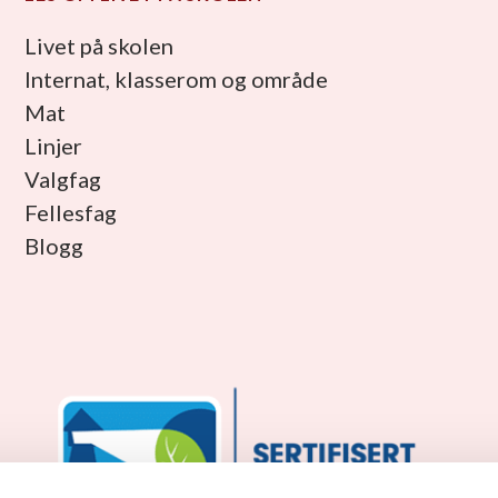
Livet på skolen
Internat, klasserom og område
Mat
Linjer
Valgfag
Fellesfag
Blogg
facebook_link
instagram_link
youtube_link
tiktok_link
snapchat_link