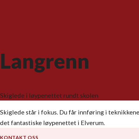
Langrenn
Skiglede i løypenettet rundt skolen
Skiglede står i fokus. Du får innføring i teknikken
det fantastiske løypenettet i Elverum.
KONTAKT OSS