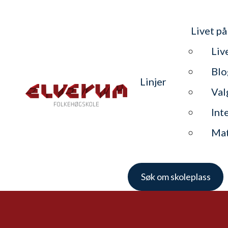
Livet på
Liv
Blo
Linjer
Val
Int
Ma
Søk om skoleplass