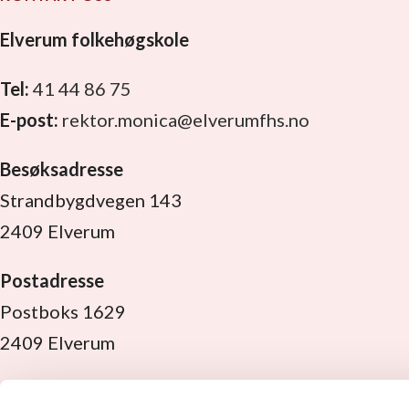
Elverum folkehøgskole
Tel:
41 44 86 75
E-post:
rektor.monica@elverumfhs.no
Besøksadresse
Strandbygdvegen 143
2409 Elverum
Postadresse
Postboks 1629
2409 Elverum
Org. nr:
971 533 889 MVA