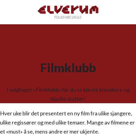
Filmklubb
I valgfaget «Filmklubb» får du se kjente klassikere og
skjulte skatter!
Hver uke blir det pre­sen­tert en ny film fra ulike sjan­gere,
ulike regis­sø­rer og med ulike temaer. Mange av fil­mene er
et «must» å se, mens andre er mer ukjente.