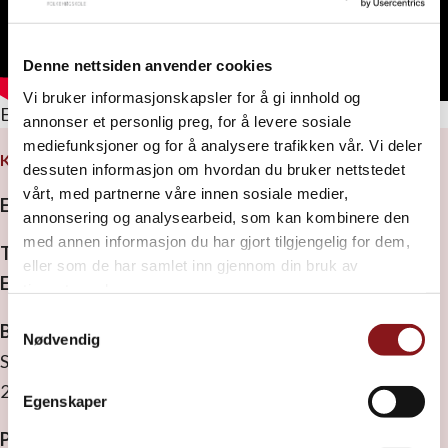
Denne nettsiden anvender cookies
Vi bruker informasjonskapsler for å gi innhold og
En liten godbit fra Monty Pythons verden 😂
annonser et personlig preg, for å levere sosiale
mediefunksjoner og for å analysere trafikken vår. Vi deler
KONTAKT OSS
dessuten informasjon om hvordan du bruker nettstedet
vårt, med partnerne våre innen sosiale medier,
Elverum folkehøgskole
annonsering og analysearbeid, som kan kombinere den
med annen informasjon du har gjort tilgjengelig for dem,
Tel:
41 44 86 75
eller som de har samlet inn gjennom din bruk av
E-post:
rektor.monica@elverumfhs.no
tjenestene deres.
Samtykkevalg
Besøksadresse
Nødvendig
Strandbygdvegen 143
2409 Elverum
Egenskaper
Postadresse