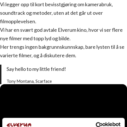
Vi legger opp til kort bevisstgjøring om kamerabruk,
soundtrack og metoder, uten at det går ut over
filmopplevelsen.
Vi har en svært god avtale Elve­rum kino, hvor vi ser flere
nye filmer med topp lyd og bilde.
Her trengs ingen bak­grunns­kunn­skap, bare lys­ten til å se
varierte filmer, og å dis­ku­tere dem.
Say hello to my little friend!
Tony Montana, Scarface