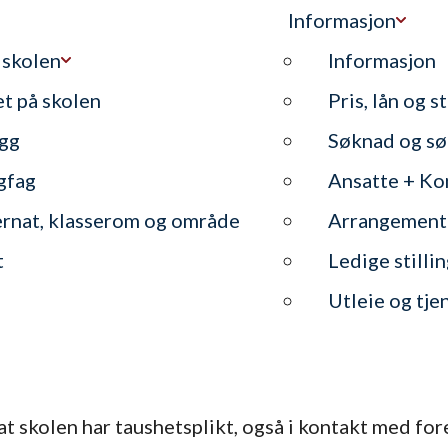
Informasjon
 skolen
Informasjon
et på skolen
Pris, lån og s
gg
Søknad og sø
gfag
Ansatte + Ko
ernat, klasserom og område
Arrangement
t
Ledige stilli
Utleie og tje
at skolen har taushetsplikt, også i kontakt med for