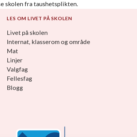
e skolen fra taushetsplikten.
LES OM LIVET PÅ SKOLEN
Livet på skolen
Internat, klasserom og område
Mat
Linjer
Valgfag
Fellesfag
Blogg
facebook_link
instagram_link
youtube_link
tiktok_link
snapchat_link