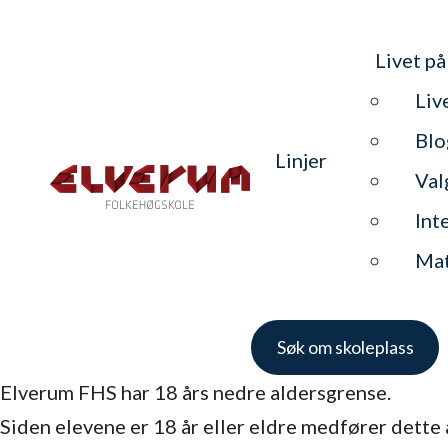
Livet på
Liv
Blo
Linjer
Val
Int
Ma
Søk om skoleplass
Elverum FHS har 18 års nedre aldersgrense.
Siden elevene er 18 år eller eldre medfører dette 