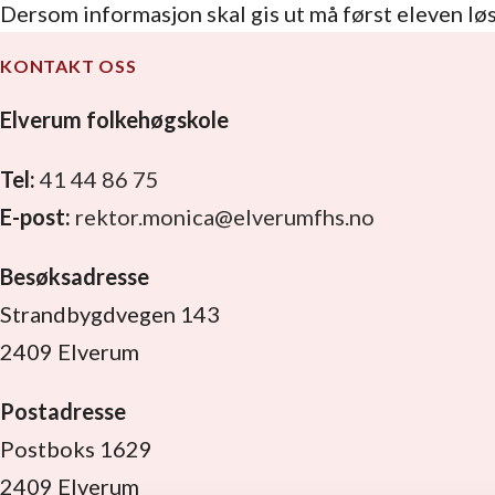
Dersom informasjon skal gis ut må først eleven løs
KONTAKT OSS
Elverum folkehøgskole
Tel:
41 44 86 75
E-post:
rektor.monica@elverumfhs.no
Besøksadresse
Strandbygdvegen 143
2409 Elverum
Postadresse
Postboks 1629
2409 Elverum