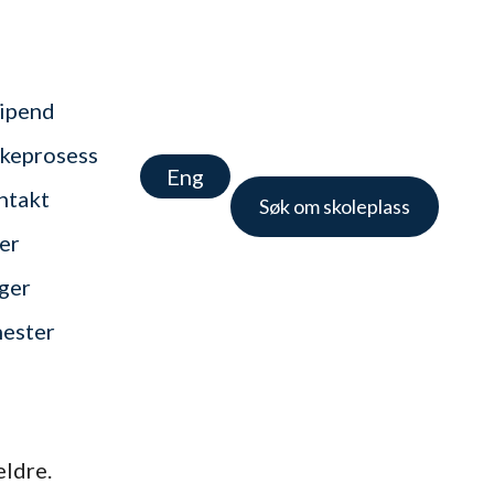
tipend
keprosess
Eng
ntakt
Søk om skoleplass
er
nger
nester
eldre.