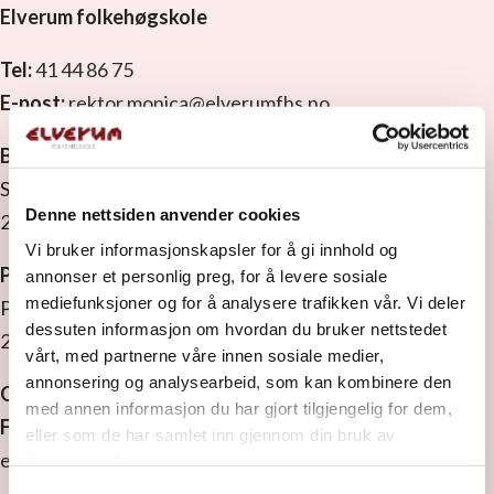
Elverum folkehøgskole
Tel:
41 44 86 75
E-post:
rektor.monica@elverumfhs.no
Besøksadresse
Strandbygdvegen 143
Denne nettsiden anvender cookies
2409 Elverum
Vi bruker informasjonskapsler for å gi innhold og
Postadresse
annonser et personlig preg, for å levere sosiale
mediefunksjoner og for å analysere trafikken vår. Vi deler
Postboks 1629
dessuten informasjon om hvordan du bruker nettstedet
2409 Elverum
vårt, med partnerne våre innen sosiale medier,
annonsering og analysearbeid, som kan kombinere den
Org. nr:
971 533 889 MVA
med annen informasjon du har gjort tilgjengelig for dem,
Faktura:
Vi ønsker EHF.
eller som de har samlet inn gjennom din bruk av
elverumfolkehoegskule@ebilag.com
tjenestene deres.