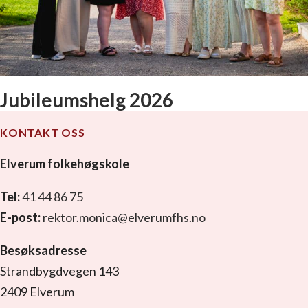
17. mai kafé på Elverum
folkehøgskole
Jubileumshelg 2026
KONTAKT OSS
Elverum folkehøgskole
Tel:
41 44 86 75
E-post:
rektor.monica@elverumfhs.no
Besøksadresse
Strandbygdvegen 143
2409 Elverum