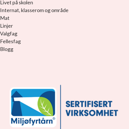
Livet på skolen
Internat, klasserom og område
Mat
Linjer
Valgfag
Fellesfag
Blogg
facebook_link
instagram_link
youtube_link
tiktok_link
snapchat_link